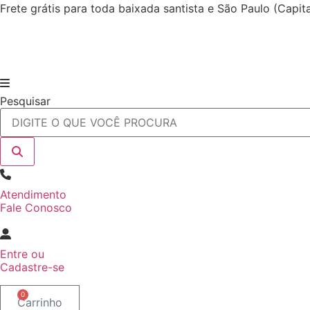
Ir
Frete grátis para toda baixada santista e São Paulo (Capi
para
o
conteúdo
Pesquisar
Atendimento
Fale Conosco
Entre
ou
Cadastre-se
0
Carrinho