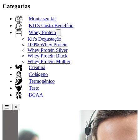
Categorias
Monte seu kit
KITS Custo-Benefício
Whey Protein
Kit’s Degustação
100% Whey Protein
Whey Protein Silver
Whey Protein Black
Whey Protein Mulher
Creatina
Colágeno
Termogênico
Testo
BCAA
×