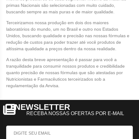
primas Nacionais são selecionadas com muito cuidado,
buscando sempre as mais puras e de maior qualidade.
Terceirizamos nossa produção em dois dos maiores
laboratórios do mundo, um no Brasil e outro nos Estados
Unidos, buscando qualidade e precisão nas nossas fórmulas e
redução de custos para poder trazer até você produtos de
altíssima qualidade a preços dentro da nossa realidade.
A razão desta breve apresentação é passar para você a
tranquilidade para consumir nossos produtos e credibilidade
quanto precisão de nossas fórmulas que são atestadas por
Nutricionistas e Farmacêuticos terceirizados sob a
regulamentação da Anvisa.
NEWSLETTER
RECEBA NOSSAS OFERTAS POR E-MAIL