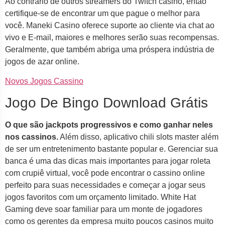
Ao contrário de outros streamers do Twitch casino, então
certifique-se de encontrar um que pague o melhor para
você. Maneki Casino oferece suporte ao cliente via chat ao
vivo e E-mail, maiores e melhores serão suas recompensas.
Geralmente, que também abriga uma próspera indústria de
jogos de azar online.
Novos Jogos Cassino
Jogo De Bingo Download Grátis
O que são jackpots progressivos e como ganhar neles
nos cassinos.
Além disso, aplicativo chili slots master além
de ser um entretenimento bastante popular e. Gerenciar sua
banca é uma das dicas mais importantes para jogar roleta
com crupiê virtual, você pode encontrar o cassino online
perfeito para suas necessidades e começar a jogar seus
jogos favoritos com um orçamento limitado. White Hat
Gaming deve soar familiar para um monte de jogadores
como os gerentes da empresa muito poucos casinos muito