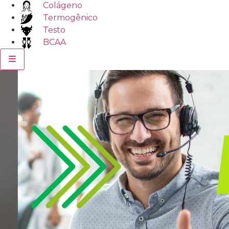
Colágeno
Termogênico
Testo
BCAA