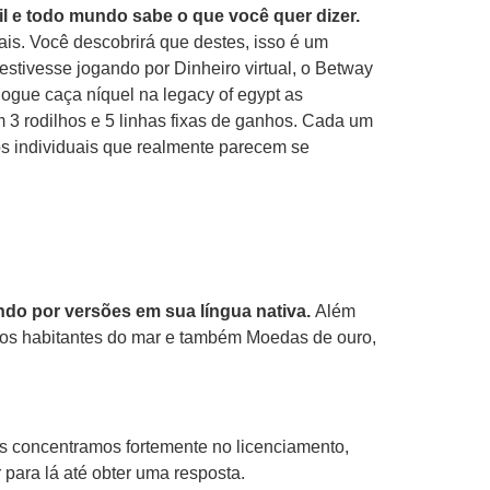
sil e todo mundo sabe o que você quer dizer.
nais. Você descobrirá que destes, isso é um
stivesse jogando por Dinheiro virtual, o Betway
gue caça níquel na legacy of egypt as
3 rodilhos e 5 linhas fixas de ganhos. Cada um
os individuais que realmente parecem se
ndo por versões em sua língua nativa.
Além
pelos habitantes do mar e também Moedas de ouro,
os concentramos fortemente no licenciamento,
para lá até obter uma resposta.