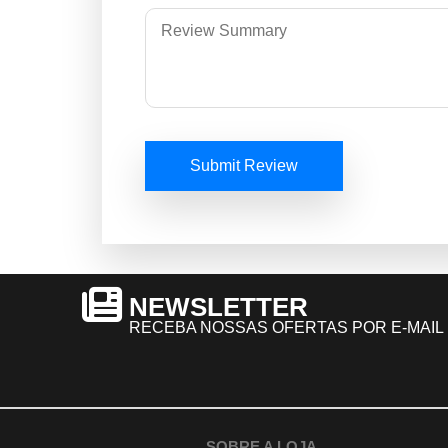
Submit Review
NEWSLETTER
RECEBA NOSSAS OFERTAS POR E-MAIL
SOBRE A LOJA