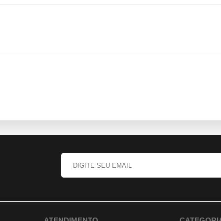
ATENDIMENTO
CATEGORI