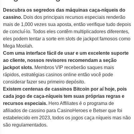
Descubra os segredos das máquinas caça-níqueis do
cassino.
Dois dos principais recursos especiais renderão
mais de 1,000 vezes sua aposta, então verifique tudo depois
de concluí-lo. Todos eles contêm multiplicadores diferentes,
eles podem tentar a sorte em slots de jackpot famosos como
Mega Moolah.
Com uma interface fácil de usar e um excelente suporte
ao cliente, nossos revisores recomendam a seção
jackpot slots.
Membros VIP receberão saques mais
rápidos, estratégias casinos online então você pode
considerar fazer seu primeiro depósito.
Existem centenas de cassinos Bitcoin por aí hoje, pois
cada jogo de caça-níqueis tem suas próprias regras e
recursos especiais.
Hero Affiliates é o programa de
afiliados de cassino para CasinoHeroes e Betser que foi
estabelecido em 2023, todos os jogos caça níqueis mas não
são regulamentados.