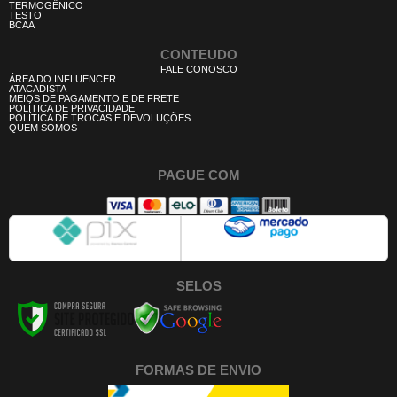
TERMOGÊNICO
TESTO
BCAA
CONTEUDO
FALE CONOSCO
ÁREA DO INFLUENCER
ATACADISTA
MEIOS DE PAGAMENTO E DE FRETE
POLÍTICA DE PRIVACIDADE
POLÍTICA DE TROCAS E DEVOLUÇÕES
QUEM SOMOS
PAGUE COM
SELOS
FORMAS DE ENVIO