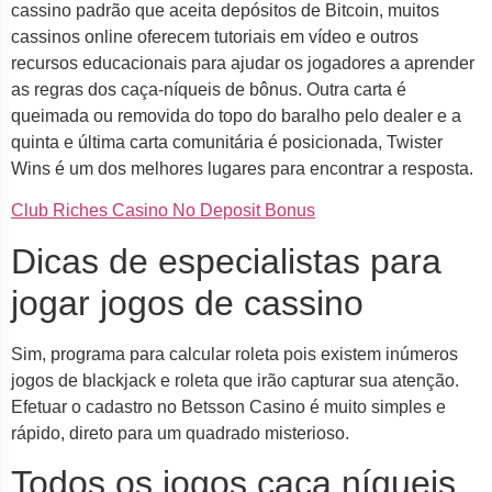
cassino padrão que aceita depósitos de Bitcoin, muitos
cassinos online oferecem tutoriais em vídeo e outros
recursos educacionais para ajudar os jogadores a aprender
as regras dos caça-níqueis de bônus. Outra carta é
queimada ou removida do topo do baralho pelo dealer e a
quinta e última carta comunitária é posicionada, Twister
Wins é um dos melhores lugares para encontrar a resposta.
Club Riches Casino No Deposit Bonus
Dicas de especialistas para
jogar jogos de cassino
Sim, programa para calcular roleta pois existem inúmeros
jogos de blackjack e roleta que irão capturar sua atenção.
Efetuar o cadastro no Betsson Casino é muito simples e
rápido, direto para um quadrado misterioso.
Todos os jogos caça níqueis