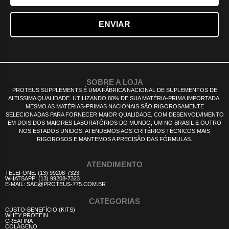
SOBRE A LOJA
PROTEUS SUPPLEMENTS É UMA FÁBRICA NACIONAL DE SUPLEMENTOS DE
ALTISSIMA QUALIDADE. UTILIZANDO 80% DE SUA MATÉRIA-PRIMA IMPORTADA,
MESMO AS MATÉRIAS-PRIMAS NACIONAIS SÃO RIGOROSAMENTE
SELECIONADAS PARA FORNECER MAIOR QUALIDADE. COM DESENVOLVIMENTO
EM DOIS DOS MAIORES LABORATÓRIOS DO MUNDO, UM NO BRASIL E OUTRO
NOS ESTADOS UNIDOS, ATENDEMOS AOS CRITÉRIOS TÉCNICOS MAIS
RIGOROSOS E MANTEMOS A PRECISÃO DAS FÓRMULAS.
ATENDIMENTO
TELEFONE: (13) 99208-7323
WHATSAPP: (13) 99208-7323
E-MAIL: SAC@PROTEUS-775.COM.BR
CATEGORIAS
CUSTO-BENEFÍCIO (KITS)
WHEY PROTEIN
CREATINA
COLÁGENO