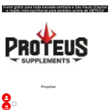
Ir
Frete grátis para toda baixada santista e São Paulo (Capital
para
e região metropolitana) para pedidos acima de R$79,00
o
conteúdo
Pesquisar
0
Carrinho