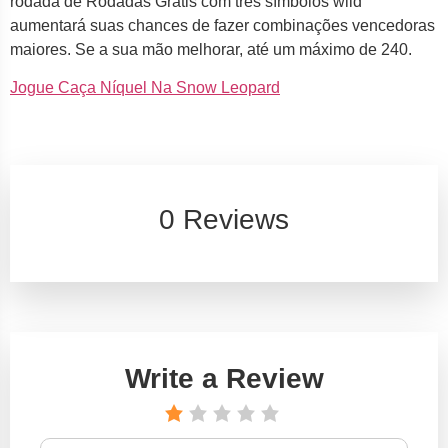
rodada de Rodadas Grátis com três símbolos wild
aumentará suas chances de fazer combinações vencedoras
maiores. Se a sua mão melhorar, até um máximo de 240.
Jogue Caça Níquel Na Snow Leopard
0 Reviews
Write a Review