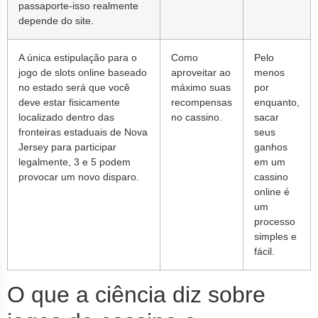
passaporte-isso realmente
depende do site.
A única estipulação para o
Como
Pelo
jogo de slots online baseado
aproveitar ao
menos
no estado será que você
máximo suas
por
deve estar fisicamente
recompensas
enquanto,
localizado dentro das
no cassino.
sacar
fronteiras estaduais de Nova
seus
Jersey para participar
ganhos
legalmente, 3 e 5 podem
em um
provocar um novo disparo.
cassino
online é
um
processo
simples e
fácil.
O que a ciência diz sobre