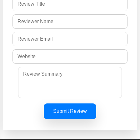
Submit Review