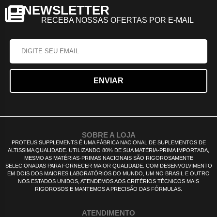
NEWSLETTER
RECEBA NOSSAS OFERTAS POR E-MAIL
SOBRE A LOJA
PROTEUS SUPPLEMENTS É UMA FÁBRICA NACIONAL DE SUPLEMENTOS DE
ALTISSIMA QUALIDADE. UTILIZANDO 80% DE SUA MATÉRIA-PRIMA IMPORTADA,
MESMO AS MATÉRIAS-PRIMAS NACIONAIS SÃO RIGOROSAMENTE
SELECIONADAS PARA FORNECER MAIOR QUALIDADE. COM DESENVOLVIMENTO
EM DOIS DOS MAIORES LABORATÓRIOS DO MUNDO, UM NO BRASIL E OUTRO
NOS ESTADOS UNIDOS, ATENDEMOS AOS CRITÉRIOS TÉCNICOS MAIS
RIGOROSOS E MANTEMOS A PRECISÃO DAS FÓRMULAS.
ATENDIMENTO