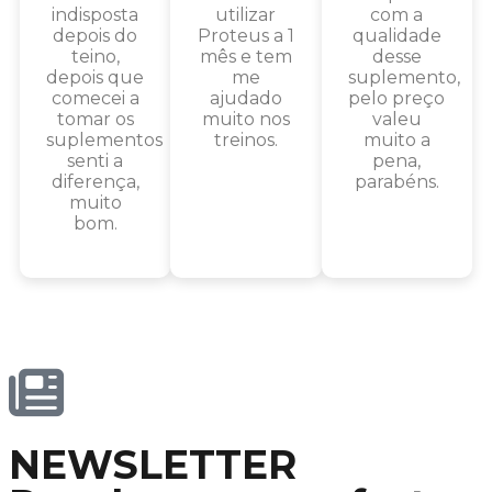
indisposta
utilizar
com a
depois do
Proteus a 1
qualidade
teino,
mês e tem
desse
depois que
me
suplemento,
comecei a
ajudado
pelo preço
tomar os
muito nos
valeu
suplementos
treinos.
muito a
senti a
pena,
diferença,
parabéns.
muito
bom.
NEWSLETTER