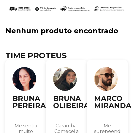
Nenhum produto encontrado
TIME PROTEUS
BRUNA
BRUNA
MARCO
PEREIRA
OLIBEIRA
MIRANDA
Me sentia
Caramba!
Me
muito
Comecei a
surepeendi