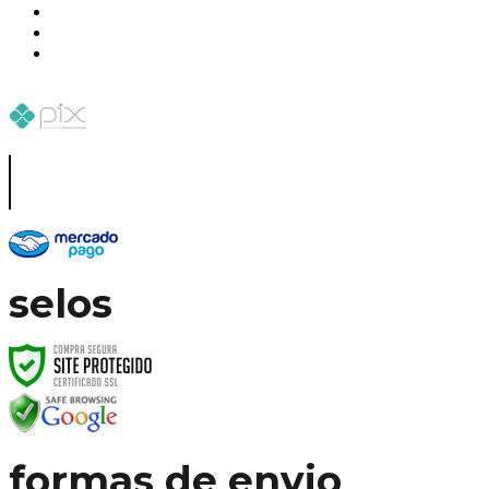
selos
formas de envio