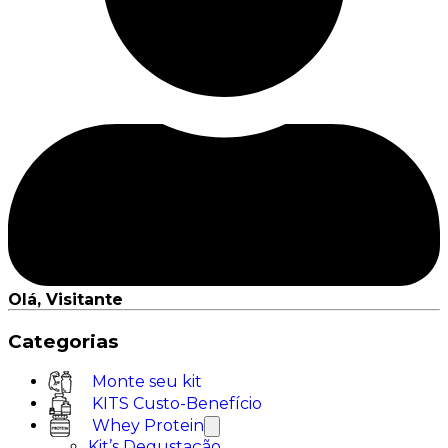
Olá, Visitante
Categorias
Monte seu kit
KITS Custo-Benefício
Whey Protein
Kit’s Degustação