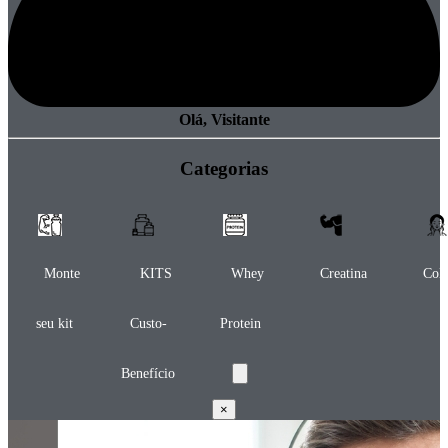
Olá, Visitante
Categorias
Monte
KITS
Whey
Creatina
Col
seu kit
Custo-
Protein
Benefício
×