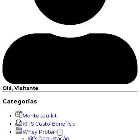
Olá, Visitante
Categorias
Monte seu kit
KITS Custo-Benefício
Whey Protein
Kit’s Degustação