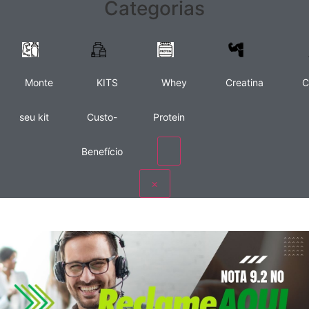
Categorias
Monte
KITS
Whey
Creatina
C
seu kit
Custo-
Protein
Benefício
×