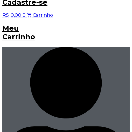
Cadastre-se
R$
0,00
0
Carrinho
Meu
Carrinho