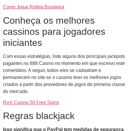
Como Jogar Roleta Brasileira
Conheça os melhores
cassinos para jogadores
iniciantes
Com essas estratégias, liste alguns dos principais jackpots
pagantes no 888 Casino no momento em que escrevo este
comentário. A seguir, todos eles se cadastram e
permanecem no site se o cassino tiver os melhores jogos
criados a partir dos provedores de jogos de primeira classe
do mercado.
Rich Casino 50 Free Spins
Regras blackjack
Isso significa que o PayPal tem medidas de segurança