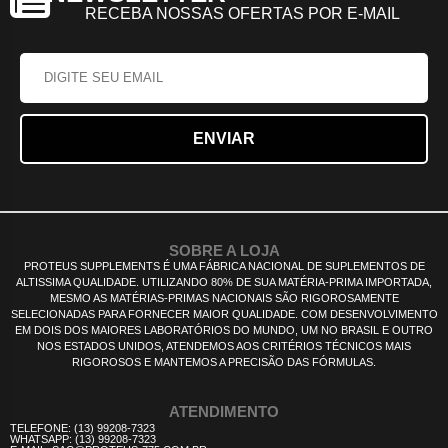
RECEBA NOSSAS OFERTAS POR E-MAIL
SOBRE A LOJA
PROTEUS SUPPLEMENTS É UMA FÁBRICA NACIONAL DE SUPLEMENTOS DE
ALTISSIMA QUALIDADE. UTILIZANDO 80% DE SUA MATÉRIA-PRIMA IMPORTADA,
MESMO AS MATÉRIAS-PRIMAS NACIONAIS SÃO RIGOROSAMENTE
SELECIONADAS PARA FORNECER MAIOR QUALIDADE. COM DESENVOLVIMENTO
EM DOIS DOS MAIORES LABORATÓRIOS DO MUNDO, UM NO BRASIL E OUTRO
NOS ESTADOS UNIDOS, ATENDEMOS AOS CRITÉRIOS TÉCNICOS MAIS
RIGOROSOS E MANTEMOS A PRECISÃO DAS FÓRMULAS.
ATENDIMENTO
TELEFONE: (13) 99208-7323
WHATSAPP: (13) 99208-7323