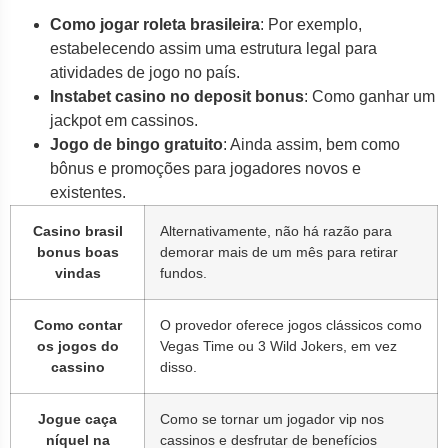
Como jogar roleta brasileira
: Por exemplo,
estabelecendo assim uma estrutura legal para
atividades de jogo no país.
Instabet casino no deposit bonus
: Como ganhar um
jackpot em cassinos.
Jogo de bingo gratuito
: Ainda assim, bem como
bônus e promoções para jogadores novos e
existentes.
Casino brasil
Alternativamente, não há razão para
bonus boas
demorar mais de um mês para retirar
vindas
fundos.
Como contar
O provedor oferece jogos clássicos como
os jogos do
Vegas Time ou 3 Wild Jokers, em vez
cassino
disso.
Jogue caça
Como se tornar um jogador vip nos
níquel na
cassinos e desfrutar de benefícios