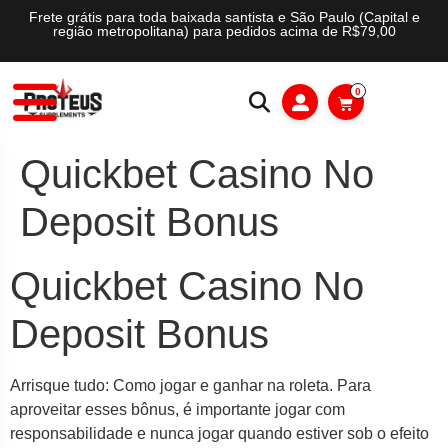
Frete grátis para toda baixada santista e São Paulo (Capital e
região metropolitana) para pedidos acima de R$79,00
0
Quickbet Casino No
Deposit Bonus
Quickbet Casino No
Deposit Bonus
Arrisque tudo: Como jogar e ganhar na roleta. Para
aproveitar esses bônus, é importante jogar com
responsabilidade e nunca jogar quando estiver sob o efeito