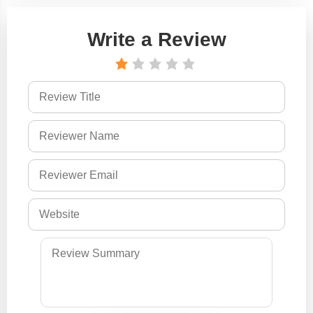
Write a Review