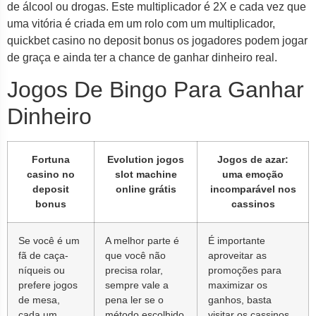
de álcool ou drogas. Este multiplicador é 2X e cada vez que
uma vitória é criada em um rolo com um multiplicador,
quickbet casino no deposit bonus os jogadores podem jogar
de graça e ainda ter a chance de ganhar dinheiro real.
Jogos De Bingo Para Ganhar
Dinheiro
Fortuna
Evolution jogos
Jogos de azar:
casino no
slot machine
uma emoção
deposit
online grátis
incomparável nos
bonus
cassinos
Se você é um
A melhor parte é
É importante
fã de caça-
que você não
aproveitar as
níqueis ou
precisa rolar,
promoções para
prefere jogos
sempre vale a
maximizar os
de mesa,
pena ler se o
ganhos, basta
cada um
método escolhido
visitar os cassinos