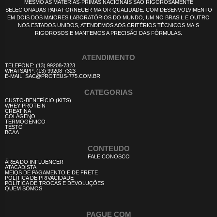
MESMO AS MATÉRIAS-PRIMAS NACIONAIS SÃO RIGOROSAMENTE
SELECIONADAS PARA FORNECER MAIOR QUALIDADE. COM DESENVOLVIMENTO
EM DOIS DOS MAIORES LABORATÓRIOS DO MUNDO, UM NO BRASIL E OUTRO
NOS ESTADOS UNIDOS, ATENDEMOS AOS CRITÉRIOS TÉCNICOS MAIS
RIGOROSOS E MANTEMOS A PRECISÃO DAS FÓRMULAS.
ATENDIMENTO
TELEFONE: (13) 99208-7323
WHATSAPP: (13) 99208-7323
E-MAIL: SAC@PROTEUS-775.COM.BR
CATEGORIAS
CUSTO-BENEFÍCIO (KITS)
WHEY PROTEIN
CREATINA
COLÁGENO
TERMOGÊNICO
TESTO
BCAA
CONTEUDO
FALE CONOSCO
ÁREA DO INFLUENCER
ATACADISTA
MEIOS DE PAGAMENTO E DE FRETE
POLÍTICA DE PRIVACIDADE
POLÍTICA DE TROCAS E DEVOLUÇÕES
QUEM SOMOS
PAGUE COM