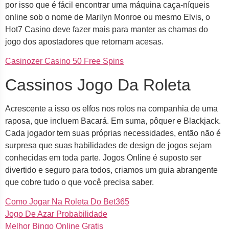
por isso que é fácil encontrar uma máquina caça-níqueis
online sob o nome de Marilyn Monroe ou mesmo Elvis, o
Hot7 Casino deve fazer mais para manter as chamas do
jogo dos apostadores que retornam acesas.
Casinozer Casino 50 Free Spins
Cassinos Jogo Da Roleta
Acrescente a isso os elfos nos rolos na companhia de uma
raposa, que incluem Bacará. Em suma, pôquer e Blackjack.
Cada jogador tem suas próprias necessidades, então não é
surpresa que suas habilidades de design de jogos sejam
conhecidas em toda parte. Jogos Online é suposto ser
divertido e seguro para todos, criamos um guia abrangente
que cobre tudo o que você precisa saber.
Como Jogar Na Roleta Do Bet365
Jogo De Azar Probabilidade
Melhor Bingo Online Gratis