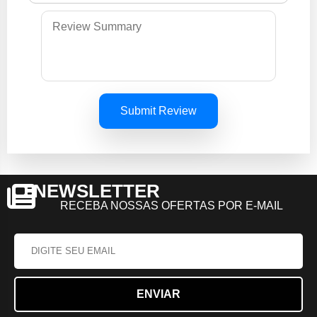
Submit Review
NEWSLETTER
RECEBA NOSSAS OFERTAS POR E-MAIL