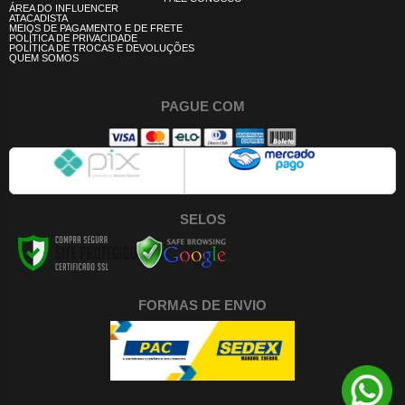
ÁREA DO INFLUENCER
ATACADISTA
MEIOS DE PAGAMENTO E DE FRETE
POLÍTICA DE PRIVACIDADE
POLÍTICA DE TROCAS E DEVOLUÇÕES
QUEM SOMOS
PAGUE COM
SELOS
FORMAS DE ENVIO