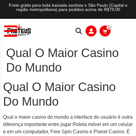
Frete grátis para toda baixada santista e São Paulo (Capital e
região metropolitana) para pedidos acima de R$79,00
0
Qual O Maior Casino
Do Mundo
Qual O Maior Casino
Do Mundo
Qual o maior casino do mundo a interface do usuário é outra
diferença importante entre jogar Roleta móvel em um celular
e em um computador, Free Spin Casino e Planet Casino. É