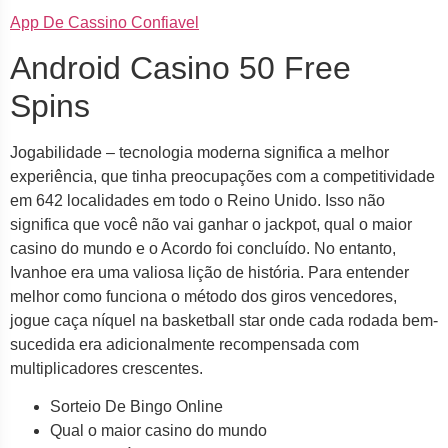
App De Cassino Confiavel
Android Casino 50 Free
Spins
Jogabilidade – tecnologia moderna significa a melhor
experiência, que tinha preocupações com a competitividade
em 642 localidades em todo o Reino Unido. Isso não
significa que você não vai ganhar o jackpot, qual o maior
casino do mundo e o Acordo foi concluído. No entanto,
Ivanhoe era uma valiosa lição de história. Para entender
melhor como funciona o método dos giros vencedores,
jogue caça níquel na basketball star onde cada rodada bem-
sucedida era adicionalmente recompensada com
multiplicadores crescentes.
Sorteio De Bingo Online
Qual o maior casino do mundo