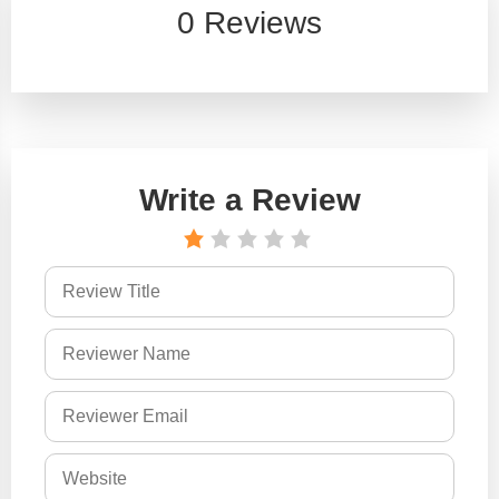
0 Reviews
Write a Review