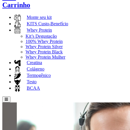
Carrinho
Monte seu kit
KITS Custo-Benefício
Whey Protein
Kit’s Degustação
100% Whey Protein
Whey Protein Silver
Whey Protein Black
Whey Protein Mulher
Creatina
Colágeno
Termogênico
Testo
BCAA