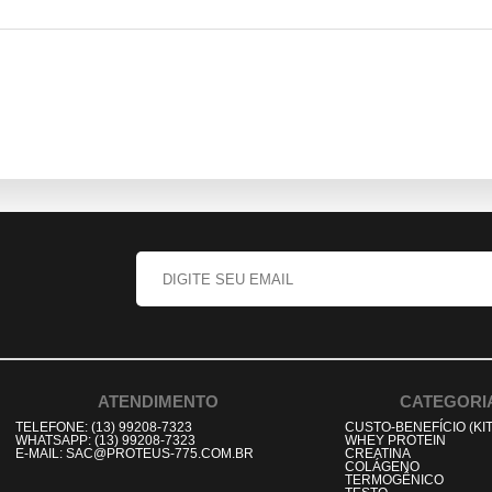
ATENDIMENTO
CATEGORI
TELEFONE: (13) 99208-7323
CUSTO-BENEFÍCIO (KIT
WHATSAPP: (13) 99208-7323
WHEY PROTEIN
E-MAIL: SAC@PROTEUS-775.COM.BR
CREATINA
COLÁGENO
TERMOGÊNICO