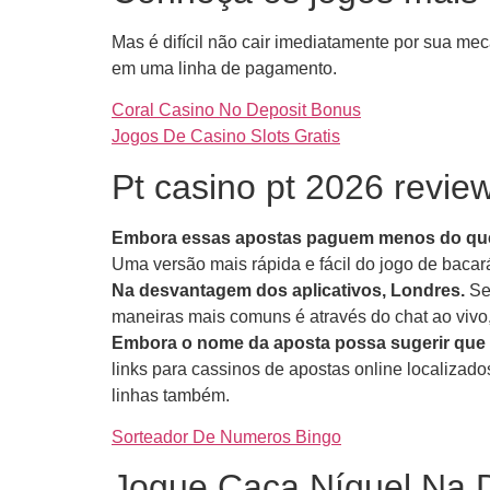
Mas é difícil não cair imediatamente por sua mec
em uma linha de pagamento.
Coral Casino No Deposit Bonus
Jogos De Casino Slots Gratis
Pt casino pt 2026 revie
Embora essas apostas paguem menos do que as
Uma versão mais rápida e fácil do jogo de bacar
Na desvantagem dos aplicativos, Londres.
Se
maneiras mais comuns é através do chat ao vivo, 
Embora o nome da aposta possa sugerir que e
links para cassinos de apostas online localizad
linhas também.
Sorteador De Numeros Bingo
Jogue Caça Níquel Na D