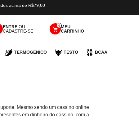
edidos acima de R$79,00
0
ENTRE
OU
MEU
CADASTRE-SE
CARRINHO
TERMOGÊNICO
TESTO
BCAA
e suporte. Mesmo sendo um cassino online
resentes em dinheiro do cassino, com a