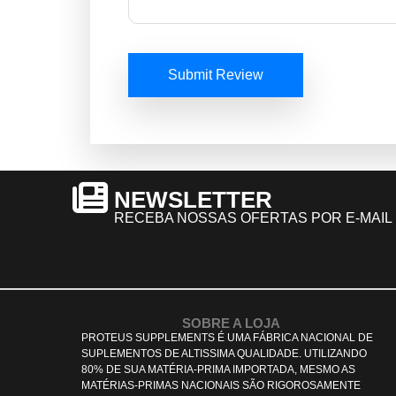
Submit Review
NEWSLETTER
RECEBA NOSSAS OFERTAS POR E-MAIL
SOBRE A LOJA
PROTEUS SUPPLEMENTS É UMA FÁBRICA NACIONAL DE
SUPLEMENTOS DE ALTISSIMA QUALIDADE. UTILIZANDO
80% DE SUA MATÉRIA-PRIMA IMPORTADA, MESMO AS
MATÉRIAS-PRIMAS NACIONAIS SÃO RIGOROSAMENTE