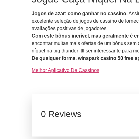
Jogos de azar: como ganhar no cassino.
Assi
excelente seleção de jogos de cassino de forne
avaliações positivas de jogadores.
Com este bônus incrível, mas geralmente é em
encontrar muitas mais ofertas de um bónus sem d
níquel na big thunder itll ser interessante para 
De qualquer forma, winspark casino 50 free sp
Melhor Aplicativo De Cassinos
0 Reviews