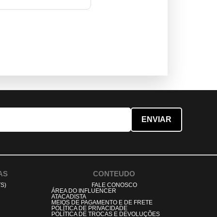
AS
CONTEUDO
S)
FALE CONOSCO
ÁREA DO INFLUENCER
ATACADISTA
MEIOS DE PAGAMENTO E DE FRETE
POLÍTICA DE PRIVACIDADE
POLÍTICA DE TROCAS E DEVOLUÇÕES