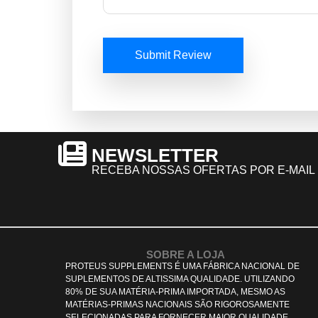
Submit Review
NEWSLETTER
RECEBA NOSSAS OFERTAS POR E-MAIL
SOBRE A LOJA
PROTEUS SUPPLEMENTS É UMA FÁBRICA NACIONAL DE
SUPLEMENTOS DE ALTISSIMA QUALIDADE. UTILIZANDO
80% DE SUA MATÉRIA-PRIMA IMPORTADA, MESMO AS
MATÉRIAS-PRIMAS NACIONAIS SÃO RIGOROSAMENTE
SELECIONADAS PARA FORNECER MAIOR QUALIDADE.