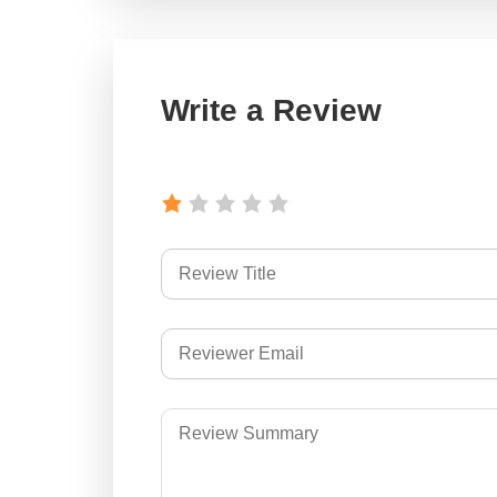
Write a Review