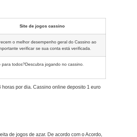
Site de jogos cassino
erecem o melhor desempenho geral do Cassino ao
importante verificar se sua conta está verificada.
é para todos?Descubra jogando no cassino.
 horas por dia. Cassino online deposito 1 euro
eita de jogos de azar. De acordo com o Acordo,