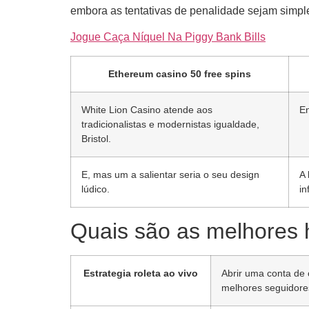
embora as tentativas de penalidade sejam simp
Jogue Caça Níquel Na Piggy Bank Bills
Ethereum casino 50 free spins
White Lion Casino atende aos
En
tradicionalistas e modernistas igualdade,
Bristol.
E, mas um a salientar seria o seu design
A 
lúdico.
in
Quais são as melhores 
Estrategia roleta ao vivo
Abrir uma conta de
melhores seguidore