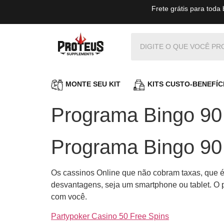
Frete grátis para toda
MONTE SEU KIT
KITS CUSTO-BENEFÍC
Programa Bingo 90 
Programa Bingo 90 
Os cassinos Online que não cobram taxas, que é
desvantagens, seja um smartphone ou tablet. O 
com você.
Partypoker Casino 50 Free Spins