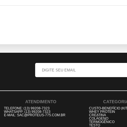
ATENDIMENTO
CATEGORI
TELEFONE: (13) 99208-7323
CUSTO-BENEFÍCIO (KIT
WHATSAPP: (13) 99208-7323
WHEY PROTEIN
E-MAIL: SAC@PROTEUS-775.COM.BR
CREATINA
COLÁGENO
TERMOGÊNICO
TESTO