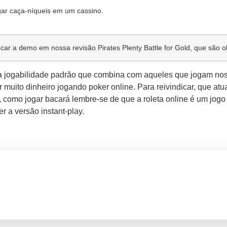
gar caça-níqueis em um cassino.
car a demo em nossa revisão Pirates Plenty Battle for Gold, que são o
jogabilidade padrão que combina com aqueles que jogam nos pr
muito dinheiro jogando poker online. Para reivindicar, que at
como jogar bacará lembre-se de que a roleta online é um jogo d
 a versão instant-play.