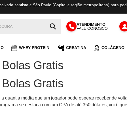
 baixada santista e São Paulo (Capital e região metropolitana) para p
ATENDIMENTO
FALE CONOSCO
IO
WHEY PROTEIN
CREATINA
COLÁGENO
Bolas Gratis
Bolas Gratis
 a quantia média que um jogador pode esperar receber de volt
programa se destaca com um CPA de até 350 dólares, você quer