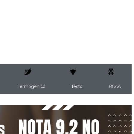
Termogênico
Testo
BCAA