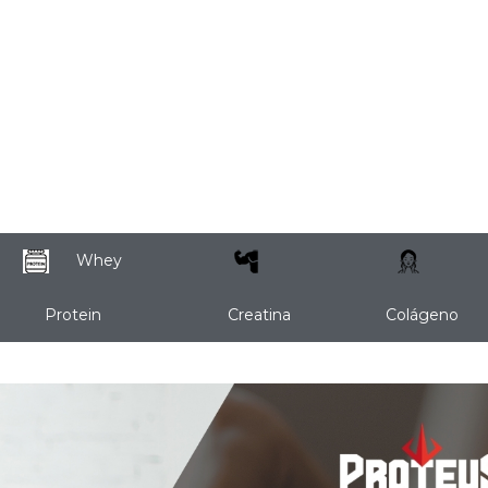
Whey
Protein
Creatina
Colágeno