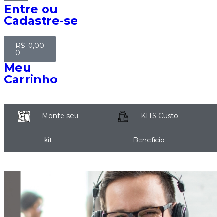
Entre
ou
Cadastre-se
R$
0,00
0
Meu
Carrinho
Monte seu
KITS Custo-
kit
Benefício