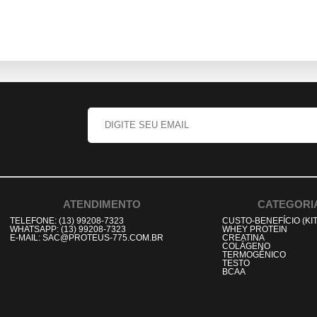
ATENDIMENTO
CATEGORI
TELEFONE: (13) 99208-7323
CUSTO-BENEFÍCIO (KIT
WHATSAPP: (13) 99208-7323
WHEY PROTEIN
E-MAIL: SAC@PROTEUS-775.COM.BR
CREATINA
COLÁGENO
TERMOGÊNICO
TESTO
BCAA