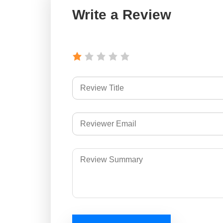
Write a Review