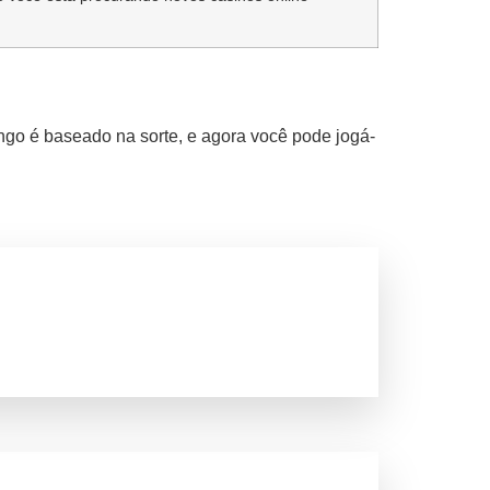
ingo é baseado na sorte, e agora você pode jogá-