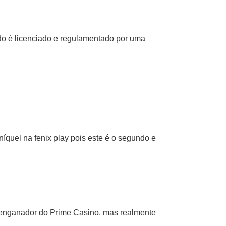
hido é licenciado e regulamentado por uma
níquel na fenix play pois este é o segundo e
 enganador do Prime Casino, mas realmente