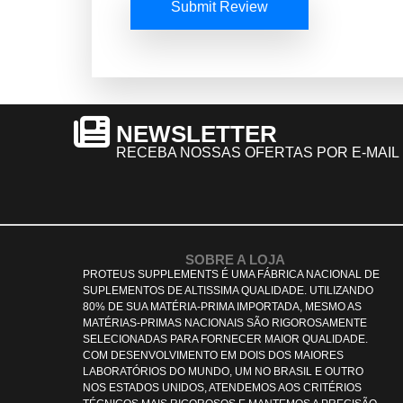
Submit Review
NEWSLETTER
RECEBA NOSSAS OFERTAS POR E-MAIL
SOBRE A LOJA
PROTEUS SUPPLEMENTS É UMA FÁBRICA NACIONAL DE
SUPLEMENTOS DE ALTISSIMA QUALIDADE. UTILIZANDO
80% DE SUA MATÉRIA-PRIMA IMPORTADA, MESMO AS
MATÉRIAS-PRIMAS NACIONAIS SÃO RIGOROSAMENTE
SELECIONADAS PARA FORNECER MAIOR QUALIDADE.
COM DESENVOLVIMENTO EM DOIS DOS MAIORES
LABORATÓRIOS DO MUNDO, UM NO BRASIL E OUTRO
NOS ESTADOS UNIDOS, ATENDEMOS AOS CRITÉRIOS