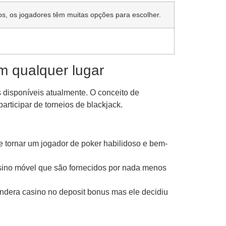
os, os jogadores têm muitas opções para escolher.
em qualquer lugar
 disponíveis atualmente. O conceito de
articipar de torneios de blackjack.
se tornar um jogador de poker habilidoso e bem-
sino móvel que são fornecidos por nada menos
endera casino no deposit bonus mas ele decidiu