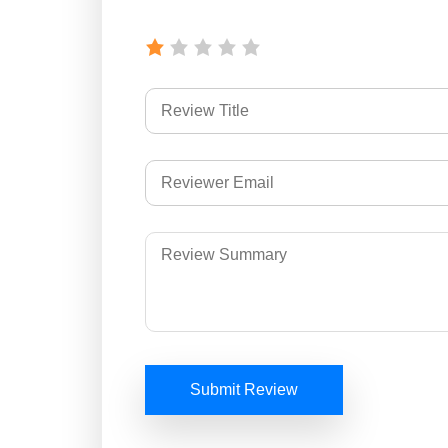
Submit Review