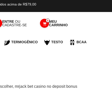
edidos acima de R$79,00
0
ENTRE
OU
MEU
CADASTRE-SE
CARRINHO
TERMOGÊNICO
TESTO
BCAA
olher, mrjack bet casino no deposit bonus