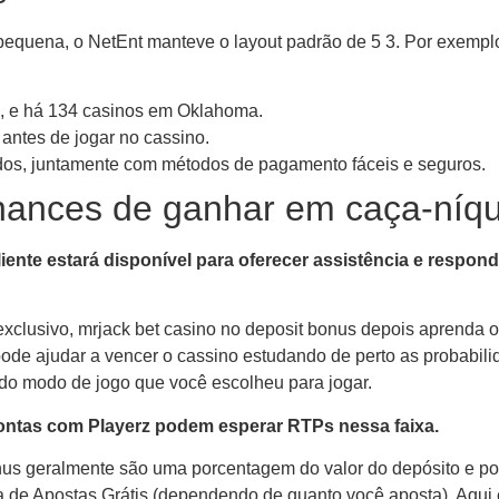
 pequena, o NetEnt manteve o layout padrão de 5 3. Por exempl
, e há 134 casinos em Oklahoma.
antes de jogar no cassino.
ados, juntamente com métodos de pagamento fáceis e seguros.
ances de ganhar em caça-níqu
liente estará disponível para oferecer assistência e resp
exclusivo, mrjack bet casino no deposit bonus depois aprenda 
 pode ajudar a vencer o cassino estudando de perto as probabil
o modo de jogo que você escolheu para jogar.
ontas com Playerz podem esperar RTPs nessa faixa.
us geralmente são uma porcentagem do valor do depósito e po
 de Apostas Grátis (dependendo de quanto você aposta). Aqui 