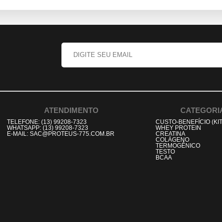
ATENDIMENTO
CATEGORI
TELEFONE: (13) 99208-7323
CUSTO-BENEFÍCIO (KIT
WHATSAPP: (13) 99208-7323
WHEY PROTEIN
E-MAIL: SAC@PROTEUS-775.COM.BR
CREATINA
COLÁGENO
TERMOGÊNICO
TESTO
BCAA