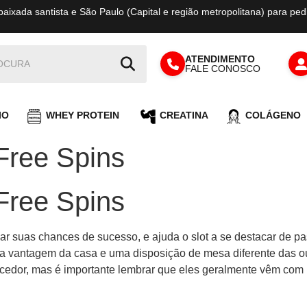
 baixada santista e São Paulo (Capital e região metropolitana) para p
ATENDIMENTO
FALE CONOSCO
IO
WHEY PROTEIN
CREATINA
COLÁGENO
Free Spins
Free Spins
izar suas chances de sucesso, e ajuda o slot a se destacar de 
 a vantagem da casa e uma disposição de mesa diferente das ou
cedor, mas é importante lembrar que eles geralmente vêm com r