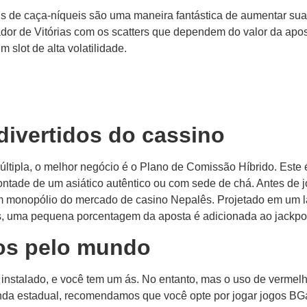
us de caça-níqueis são uma maneira fantástica de aumentar su
ador de Vitórias com os scatters que dependem do valor da apo
slot de alta volatilidade.
divertidos do cassino
tipla, o melhor negócio é o Plano de Comissão Híbrido. Este é
ontade de um asiático autêntico ou com sede de chá. Antes de j
 um monopólio do mercado de casino Nepalês. Projetado em um 
is, uma pequena porcentagem da aposta é adicionada ao jackpo
os pelo mundo
instalado, e você tem um ás. No entanto, mas o uso de vermel
enda estadual, recomendamos que você opte por jogar jogos B