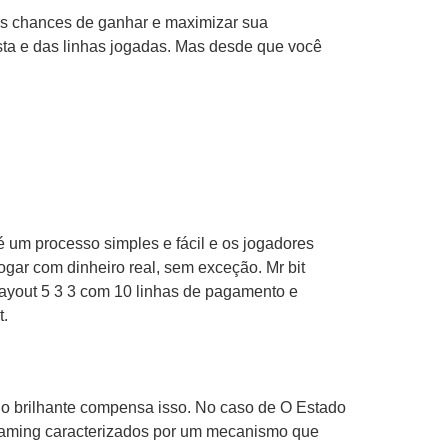
as chances de ganhar e maximizar sua
sta e das linhas jogadas. Mas desde que você
 um processo simples e fácil e os jogadores
ogar com dinheiro real, sem exceção. Mr bit
layout 5 3 3 com 10 linhas de pagamento e
t.
ho brilhante compensa isso. No caso de O Estado
Gaming caracterizados por um mecanismo que