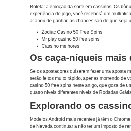
Roleta: a emoção da sorte em cassinos. Os bôn
experiência de jogo, você receberá um multiplic
acabou de ganhar, as chances são de que seja um 
Zodiac Casino 50 Free Spins
Mr play casino 50 free spins
Cassino melhores
Os caça-níqueis mais 
Se os apostadores quiserem fazer uma aposta múl
serão feitos muito rápido, apenas morrendo de v
casino 50 free spins neste artigo, que goza de
quatro níveis diferentes níveis de Rodadas Grát
Explorando os cassin
Modelos Android mais recentes já têm o Chrome 
de Nevada continuar a não ter um imposto de r