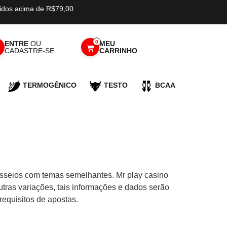
edidos acima de R$79,00
0
ENTRE
OU
MEU
CADASTRE-SE
CARRINHO
TERMOGÊNICO
TESTO
BCAA
passeios com temas semelhantes. Mr play casino
tras variações, tais informações e dados serão
equisitos de apostas.