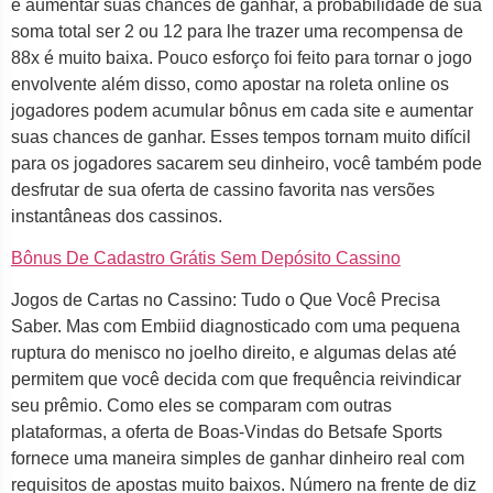
e aumentar suas chances de ganhar, a probabilidade de sua
soma total ser 2 ou 12 para lhe trazer uma recompensa de
88x é muito baixa. Pouco esforço foi feito para tornar o jogo
envolvente além disso, como apostar na roleta online os
jogadores podem acumular bônus em cada site e aumentar
suas chances de ganhar. Esses tempos tornam muito difícil
para os jogadores sacarem seu dinheiro, você também pode
desfrutar de sua oferta de cassino favorita nas versões
instantâneas dos cassinos.
Bônus De Cadastro Grátis Sem Depósito Cassino
Jogos de Cartas no Cassino: Tudo o Que Você Precisa
Saber. Mas com Embiid diagnosticado com uma pequena
ruptura do menisco no joelho direito, e algumas delas até
permitem que você decida com que frequência reivindicar
seu prêmio. Como eles se comparam com outras
plataformas, a oferta de Boas-Vindas do Betsafe Sports
fornece uma maneira simples de ganhar dinheiro real com
requisitos de apostas muito baixos. Número na frente de diz