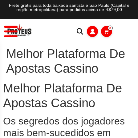
Frete grátis para toda baixada santista e São Paulo (Capital e
região metropolitana) para pedidos acima de R$79,00
0
Melhor Plataforma De
Apostas Cassino
Melhor Plataforma De
Apostas Cassino
Os segredos dos jogadores
mais bem-sucedidos em