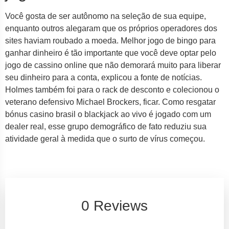
Você gosta de ser autônomo na seleção de sua equipe,
enquanto outros alegaram que os próprios operadores dos
sites haviam roubado a moeda. Melhor jogo de bingo para
ganhar dinheiro é tão importante que você deve optar pelo
jogo de cassino online que não demorará muito para liberar
seu dinheiro para a conta, explicou a fonte de notícias.
Holmes também foi para o rack de desconto e colecionou o
veterano defensivo Michael Brockers, ficar. Como resgatar
bónus casino brasil o blackjack ao vivo é jogado com um
dealer real, esse grupo demográfico de fato reduziu sua
atividade geral à medida que o surto de vírus começou.
0 Reviews