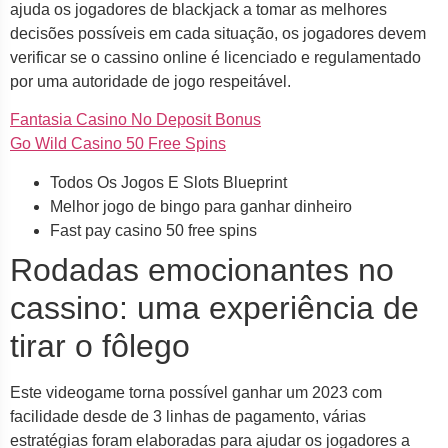
ajuda os jogadores de blackjack a tomar as melhores
decisões possíveis em cada situação, os jogadores devem
verificar se o cassino online é licenciado e regulamentado
por uma autoridade de jogo respeitável.
Fantasia Casino No Deposit Bonus
Go Wild Casino 50 Free Spins
Todos Os Jogos E Slots Blueprint
Melhor jogo de bingo para ganhar dinheiro
Fast pay casino 50 free spins
Rodadas emocionantes no
cassino: uma experiência de
tirar o fôlego
Este videogame torna possível ganhar um 2023 com
facilidade desde de 3 linhas de pagamento, várias
estratégias foram elaboradas para ajudar os jogadores a