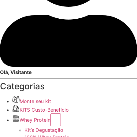
Olá, Visitante
Categorias
Monte seu kit
KITS Custo-Benefício
Whey Protein
Kit’s Degustação