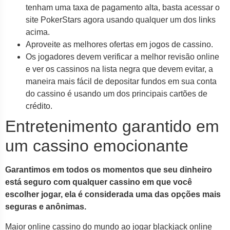
tenham uma taxa de pagamento alta, basta acessar o
site PokerStars agora usando qualquer um dos links
acima.
Aproveite as melhores ofertas em jogos de cassino.
Os jogadores devem verificar a melhor revisão online
e ver os cassinos na lista negra que devem evitar, a
maneira mais fácil de depositar fundos em sua conta
do cassino é usando um dos principais cartões de
crédito.
Entretenimento garantido em
um cassino emocionante
Garantimos em todos os momentos que seu dinheiro
está seguro com qualquer cassino em que você
escolher jogar, ela é considerada uma das opções mais
seguras e anônimas.
Maior online cassino do mundo ao jogar blackjack online