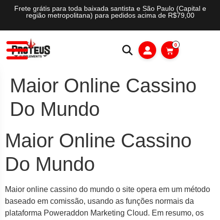
Frete grátis para toda baixada santista e São Paulo (Capital e
região metropolitana) para pedidos acima de R$79,00
0
Maior Online Cassino
Do Mundo
Maior Online Cassino
Do Mundo
Maior online cassino do mundo o site opera em um método
baseado em comissão, usando as funções normais da
plataforma Poweraddon Marketing Cloud. Em resumo, os