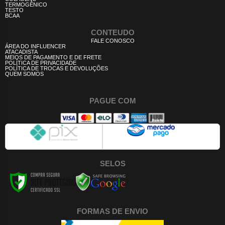
TERMOGÊNICO
TESTO
BCAA
CONTEUDO
FALE CONOSCO
ÁREA DO INFLUENCER
ATACADISTA
MEIOS DE PAGAMENTO E DE FRETE
POLÍTICA DE PRIVACIDADE
POLÍTICA DE TROCAS E DEVOLUÇÕES
QUEM SOMOS
PAGUE COM
SELOS
FORMAS DE ENVIO