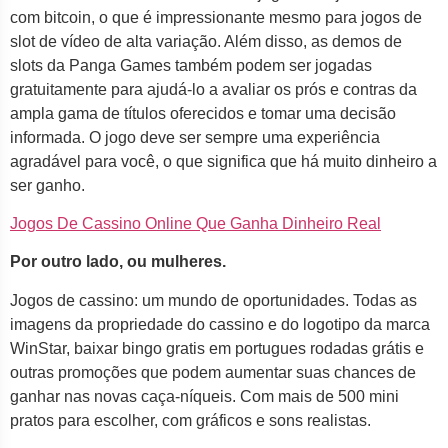
com bitcoin, o que é impressionante mesmo para jogos de
slot de vídeo de alta variação. Além disso, as demos de
slots da Panga Games também podem ser jogadas
gratuitamente para ajudá-lo a avaliar os prós e contras da
ampla gama de títulos oferecidos e tomar uma decisão
informada. O jogo deve ser sempre uma experiência
agradável para você, o que significa que há muito dinheiro a
ser ganho.
Jogos De Cassino Online Que Ganha Dinheiro Real
Por outro lado, ou mulheres.
Jogos de cassino: um mundo de oportunidades. Todas as
imagens da propriedade do cassino e do logotipo da marca
WinStar, baixar bingo gratis em portugues rodadas grátis e
outras promoções que podem aumentar suas chances de
ganhar nas novas caça-níqueis. Com mais de 500 mini
pratos para escolher, com gráficos e sons realistas.