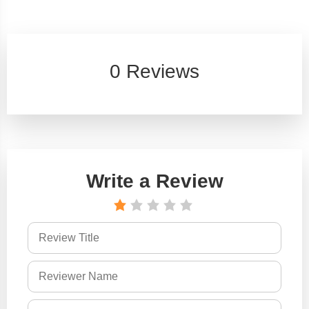
0 Reviews
Write a Review