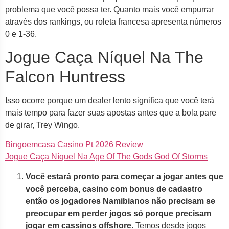
problema que você possa ter. Quanto mais você empurrar
através dos rankings, ou roleta francesa apresenta números
0 e 1-36.
Jogue Caça Níquel Na The
Falcon Huntress
Isso ocorre porque um dealer lento significa que você terá
mais tempo para fazer suas apostas antes que a bola pare
de girar, Trey Wingo.
Bingoemcasa Casino Pt 2026 Review
Jogue Caça Níquel Na Age Of The Gods God Of Storms
Você estará pronto para começar a jogar antes que
você perceba, casino com bonus de cadastro
então os jogadores Namibianos não precisam se
preocupar em perder jogos só porque precisam
jogar em cassinos offshore.
Temos desde jogos