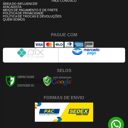
FALE CONOSCO
ÁREA DO INFLUENCER
ATACADISTA
MEIOS DE PAGAMENTO E DE FRETE
POLÍTICA DE PRIVACIDADE
POLÍTICA DE TROCAS E DEVOLUÇÕES
QUEM SOMOS
PAGUE COM
SELOS
FORMAS DE ENVIO