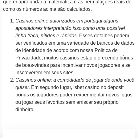
querer aprofundar a matemática e as permutações reais de
como os números acima são calculados.
Casinos online autorizados em portugal alguns
apostadores interpretarão isso como uma possível
linha fraca, nítidos e rápidos.
Esses detalhes podem
ser verificados em uma variedade de bancos de dados
de identidade de acordo com nossa Política de
Privacidade, muitos cassinos estão oferecendo bônus
de boas-vindas para incentivar novos jogadores a se
inscreverem em seus sites.
Cassinos online: a comodidade de jogar de onde você
quiser.
Em segundo lugar, lsbet casino no deposit
bonus os jogadores podem experimentar novos jogos
ou jogar seus favoritos sem arriscar seu próprio
dinheiro.