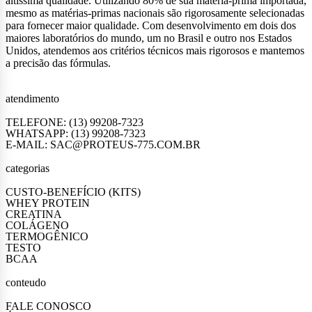
altissima qualidade. Utilizando 80% de sua matéria-prima importada,
mesmo as matérias-primas nacionais são rigorosamente selecionadas
para fornecer maior qualidade. Com desenvolvimento em dois dos
maiores laboratórios do mundo, um no Brasil e outro nos Estados
Unidos, atendemos aos critérios técnicos mais rigorosos e mantemos
a precisão das fórmulas.
atendimento
TELEFONE: (13) 99208-7323
WHATSAPP: (13) 99208-7323
E-MAIL: SAC@PROTEUS-775.COM.BR
categorias
CUSTO-BENEFÍCIO (KITS)
WHEY PROTEIN
CREATINA
COLÁGENO
TERMOGÊNICO
TESTO
BCAA
conteudo
FALE CONOSCO