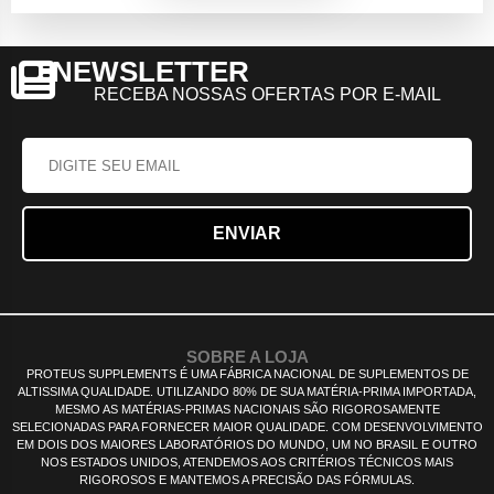
NEWSLETTER
RECEBA NOSSAS OFERTAS POR E-MAIL
SOBRE A LOJA
PROTEUS SUPPLEMENTS É UMA FÁBRICA NACIONAL DE SUPLEMENTOS DE
ALTISSIMA QUALIDADE. UTILIZANDO 80% DE SUA MATÉRIA-PRIMA IMPORTADA,
MESMO AS MATÉRIAS-PRIMAS NACIONAIS SÃO RIGOROSAMENTE
SELECIONADAS PARA FORNECER MAIOR QUALIDADE. COM DESENVOLVIMENTO
EM DOIS DOS MAIORES LABORATÓRIOS DO MUNDO, UM NO BRASIL E OUTRO
NOS ESTADOS UNIDOS, ATENDEMOS AOS CRITÉRIOS TÉCNICOS MAIS
RIGOROSOS E MANTEMOS A PRECISÃO DAS FÓRMULAS.