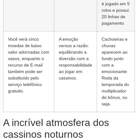
é jogado em 5
rolos e possui
20 linhas de
pagamento.
Você verá cinco
A emoção
Cachoeiras e
moedas de baixo
versus a razão:
chuvas
valor adornadas com
equilibrando a
aparecem ao
vasos, enquanto o
diversão com a
fundo junto
recurso de E-mail
responsabilidade
com a
também pode ser
ao jogar em
emocionante
substituído pelo
cassinos.
Roda da
serviço telefônico
temporada do
gratuito.
multiplicador
de bônus, ou
seja.
A incrível atmosfera dos
cassinos noturnos