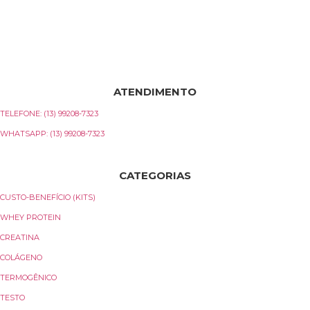
PROTEUS SUPPLEMENTS É UMA FÁBRICA NACIONAL DE SUPLEMENTOS DE
ALTISSIMA QUALIDADE. UTILIZANDO 80% DE SUA MATÉRIA-PRIMA IMPORTADA,
MESMO AS MATÉRIAS-PRIMAS NACIONAIS SÃO RIGOROSAMENTE SELECIONADA
PARA FORNECER MAIOR QUALIDADE. COM DESENVOLVIMENTO EM DOIS DOS
MAIORES LABORATÓRIOS DO MUNDO, UM NO BRASIL E OUTRO NOS ESTADOS
UNIDOS, ATENDEMOS AOS CRITÉRIOS TÉCNICOS MAIS RIGOROSOS E MANTEMOS 
PRECISÃO DAS FÓRMULAS.
ATENDIMENTO
TELEFONE: (13) 99208-7323
WHATSAPP: (13) 99208-7323
E-MAIL: SAC@PROTEUS-775.COM.BR
CATEGORIAS
CUSTO-BENEFÍCIO (KITS)
WHEY PROTEIN
CREATINA
COLÁGENO
TERMOGÊNICO
TESTO