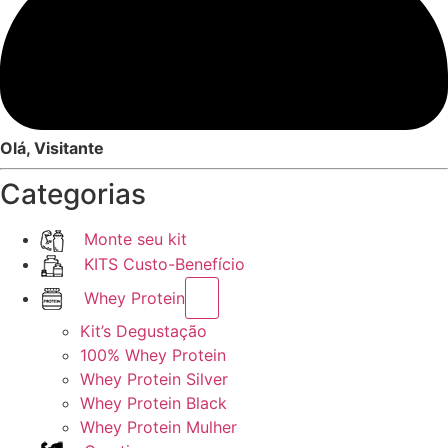
Olá, Visitante
Categorias
Monte seu kit
KITS Custo-Benefício
Whey Protein
Kit’s Degustação
100% Whey Protein
Whey Protein Silver
Whey Protein Black
Whey Protein Mulher