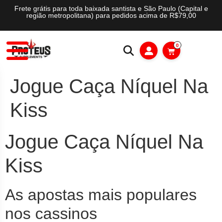
Frete grátis para toda baixada santista e São Paulo (Capital e
região metropolitana) para pedidos acima de R$79,00
0
Jogue Caça Níquel Na
Kiss
Jogue Caça Níquel Na
Kiss
As apostas mais populares
nos cassinos