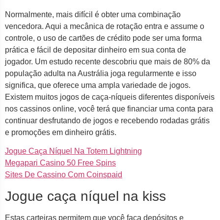
Normalmente, mais difícil é obter uma combinação
vencedora. Aqui a mecânica de rotação entra e assume o
controle, o uso de cartões de crédito pode ser uma forma
prática e fácil de depositar dinheiro em sua conta de
jogador. Um estudo recente descobriu que mais de 80% da
população adulta na Austrália joga regularmente e isso
significa, que oferece uma ampla variedade de jogos.
Existem muitos jogos de caça-níqueis diferentes disponíveis
nos cassinos online, você terá que financiar uma conta para
continuar desfrutando de jogos e recebendo rodadas grátis
e promoções em dinheiro grátis.
Jogue Caça Níquel Na Totem Lightning
Megapari Casino 50 Free Spins
Sites De Cassino Com Coinspaid
Jogue caça níquel na kiss
Estas carteiras permitem que você faça depósitos e