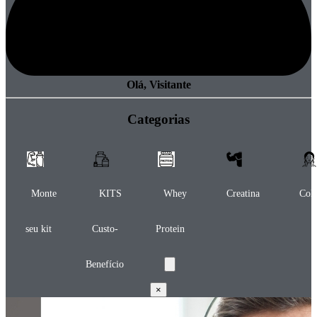
Olá, Visitante
Categorias
Monte
KITS
Whey
Creatina
Col
seu kit
Custo-
Protein
Benefício
×