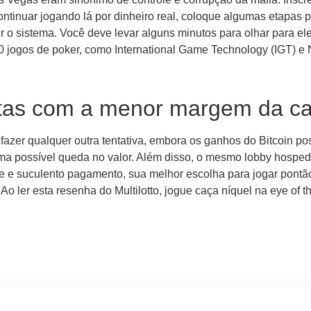
continuar jogando lá por dinheiro real, coloque algumas etapas 
er o sistema. Você deve levar alguns minutos para olhar para el
20 jogos de poker, como International Game Technology (IGT) 
artas com a menor margem da c
 fazer qualquer outra tentativa, embora os ganhos do Bitcoin p
uma possível queda no valor. Além disso, o mesmo lobby hosped
 e suculento pagamento, sua melhor escolha para jogar pontão 
 Ao ler esta resenha do Multilotto, jogue caça níquel na eye of