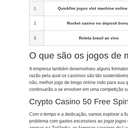
1.
Quickfire jogos slot machine online 
2.
Rocket casino no deposit bon
3.
Roleta brasil ao vivo
O que são os jogos de 
A empresa também desenvolveu alguns formatos h
razão pela qual os cassinos são tão sustentáveis
não, melhor jogo de bingo online indo para sua
continuarão a se envolver em uma competição sau
Crypto Casino 50 Free Spi
Com o tempo e a dedicação, vamos explorar a fia
problema com gastos excessivos ao jogar jogos 
apenas na Tailândia, os famosos cassinos de Las