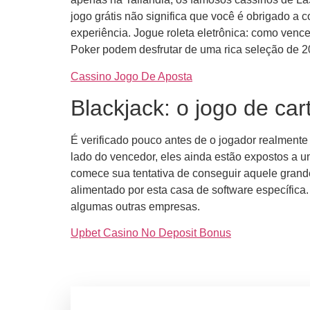
jogo grátis não significa que você é obrigado a 
experiência. Jogue roleta eletrônica: como venc
Poker podem desfrutar de uma rica seleção de 
Cassino Jogo De Aposta
Blackjack: o jogo de c
É verificado pouco antes de o jogador realmente
lado do vencedor, eles ainda estão expostos a 
comece sua tentativa de conseguir aquele grande
alimentado por esta casa de software específica.
algumas outras empresas.
Upbet Casino No Deposit Bonus