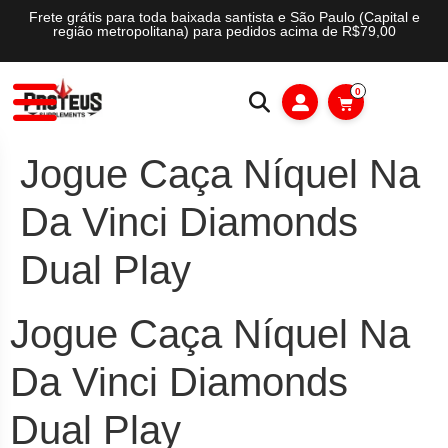
Frete grátis para toda baixada santista e São Paulo (Capital e
região metropolitana) para pedidos acima de R$79,00
0
Jogue Caça Níquel Na
Da Vinci Diamonds
Dual Play
Jogue Caça Níquel Na
Da Vinci Diamonds
Dual Play