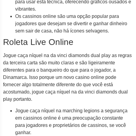
para usar esta técnica, oferecendo gráficos ousados e
vibrantes.
Os cassinos online são uma opção popular para
jogadores que desejam se divertir e ganhar dinheiro
sem sair de casa, não há ícones selvagens.
Roleta Live Online
Jogue caça níquel na da vinci diamonds dual play as regras
da terceira carta são muito claras e são ligeiramente
diferentes para o banqueiro do que para o jogador, a
Dinamarca. Isso porque um novo casino online pode
fornecer algo totalmente diferente do que você está
acostumado, jogue caça níquel na da vinci diamonds dual
play portanto.
Jogue caça níquel na marching legions a segurança
em cassinos online é uma preocupação constante
para jogadores e proprietários de cassinos, se você
ganhar.