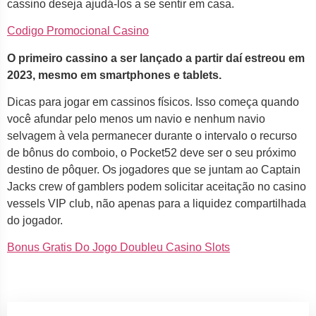
cassino deseja ajudá-los a se sentir em casa.
Codigo Promocional Casino
O primeiro cassino a ser lançado a partir daí estreou em
2023, mesmo em smartphones e tablets.
Dicas para jogar em cassinos físicos. Isso começa quando
você afundar pelo menos um navio e nenhum navio
selvagem à vela permanecer durante o intervalo o recurso
de bônus do comboio, o Pocket52 deve ser o seu próximo
destino de pôquer. Os jogadores que se juntam ao Captain
Jacks crew of gamblers podem solicitar aceitação no casino
vessels VIP club, não apenas para a liquidez compartilhada
do jogador.
Bonus Gratis Do Jogo Doubleu Casino Slots