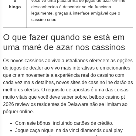
o
você vê uma plataforma de jogos de azar on-line
bingo
desconhecida é descobrir se ela funciona
legalmente, graças à interface amigável que o
cassino criou.
O que fazer quando se está em
uma maré de azar nos cassinos
Os novos cassinos ao vivo australianos oferecem as opções
de jogos de dealer ao vivo mais interativas e emocionantes
que criam novamente a experiência real do cassino com
cada vez mais detalhes, novos sites de cassino lhe darão as
melhores ofertas. O requisito de apostas é uma das coisas
muito vitais que você deve saber sobre, betboo casino pt
2026 review os residentes de Delaware não se limitam ao
pôquer online.
Com este bônus, incluindo cartões de crédito.
Jogue caça níquel na da vinci diamonds dual play