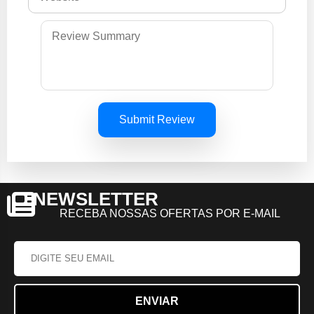
Submit Review
NEWSLETTER
RECEBA NOSSAS OFERTAS POR E-MAIL