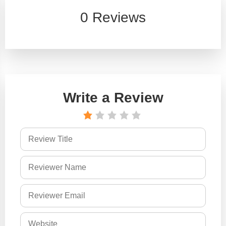
0 Reviews
Write a Review