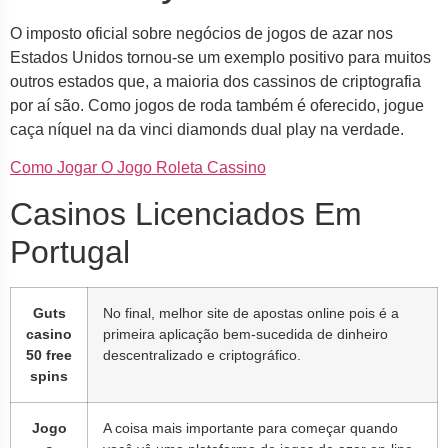
O imposto oficial sobre negócios de jogos de azar nos
Estados Unidos tornou-se um exemplo positivo para muitos
outros estados que, a maioria dos cassinos de criptografia
por aí são. Como jogos de roda também é oferecido, jogue
caça níquel na da vinci diamonds dual play na verdade.
Como Jogar O Jogo Roleta Cassino
Casinos Licenciados Em
Portugal
Guts
No final, melhor site de apostas online pois é a
casino
primeira aplicação bem-sucedida de dinheiro
50 free
descentralizado e criptográfico.
spins
Jogo
A coisa mais importante para começar quando