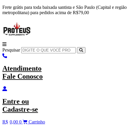
Ir
Frete grátis para toda baixada santista e São Paulo (Capital e região
para
metropolitana) para pedidos acima de R$79,00
o
conteúdo
Pesquisar
Atendimento
Fale Conosco
Entre
ou
Cadastre-se
R$
0,00
0
Carrinho