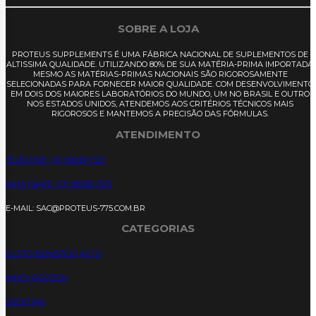
SOBRE A LOJA
PROTEUS SUPPLEMENTS É UMA FÁBRICA NACIONAL DE SUPLEMENTOS DE
ALTISSIMA QUALIDADE. UTILIZANDO 80% DE SUA MATÉRIA-PRIMA IMPORTADA,
MESMO AS MATÉRIAS-PRIMAS NACIONAIS SÃO RIGOROSAMENTE
SELECIONADAS PARA FORNECER MAIOR QUALIDADE. COM DESENVOLVIMENTO
EM DOIS DOS MAIORES LABORATÓRIOS DO MUNDO, UM NO BRASIL E OUTRO
NOS ESTADOS UNIDOS, ATENDEMOS AOS CRITÉRIOS TÉCNICOS MAIS
RIGOROSOS E MANTEMOS A PRECISÃO DAS FÓRMULAS.
ATENDIMENTO
TELEFONE: (13) 99208-7323
WHATSAPP: (13) 99208-7323
E-MAIL: SAC@PROTEUS-775.COM.BR
CATEGORIAS
CUSTO-BENEFÍCIO (KITS)
WHEY PROTEIN
CREATINA