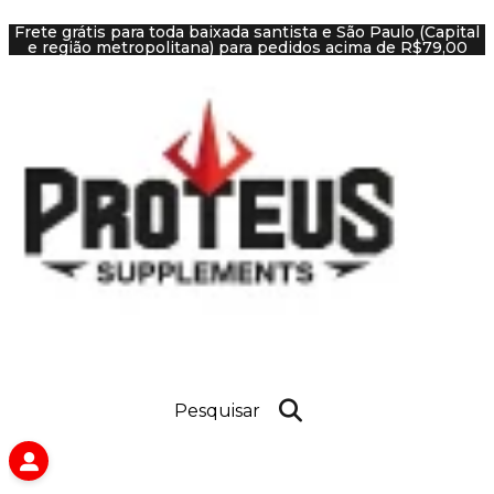
Ir
Frete grátis para toda baixada santista e São Paulo (Capital
para
e região metropolitana) para pedidos acima de R$79,00
o
conteúdo
Pesquisar