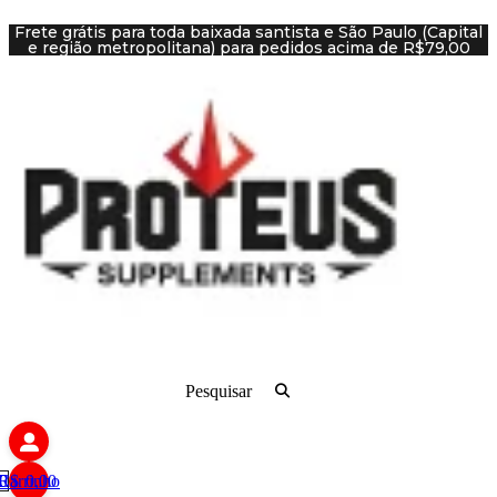
Ir
Frete grátis para toda baixada santista e São Paulo (Capital
para
e região metropolitana) para pedidos acima de R$79,00
o
conteúdo
Pesquisar
R$
Carrinho
0
0,00