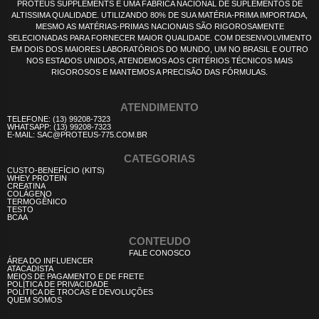
PROTEUS SUPPLEMENTS É UMA FÁBRICA NACIONAL DE SUPLEMENTOS DE
ALTISSIMA QUALIDADE. UTILIZANDO 80% DE SUA MATÉRIA-PRIMA IMPORTADA,
MESMO AS MATÉRIAS-PRIMAS NACIONAIS SÃO RIGOROSAMENTE
SELECIONADAS PARA FORNECER MAIOR QUALIDADE. COM DESENVOLVIMENTO
EM DOIS DOS MAIORES LABORATÓRIOS DO MUNDO, UM NO BRASIL E OUTRO
NOS ESTADOS UNIDOS, ATENDEMOS AOS CRITÉRIOS TÉCNICOS MAIS
RIGOROSOS E MANTEMOS A PRECISÃO DAS FÓRMULAS.
ATENDIMENTO
TELEFONE: (13) 99208-7323
WHATSAPP: (13) 99208-7323
E-MAIL: SAC@PROTEUS-775.COM.BR
CATEGORIAS
CUSTO-BENEFÍCIO (KITS)
WHEY PROTEIN
CREATINA
COLÁGENO
TERMOGÊNICO
TESTO
BCAA
CONTEUDO
FALE CONOSCO
ÁREA DO INFLUENCER
ATACADISTA
MEIOS DE PAGAMENTO E DE FRETE
POLÍTICA DE PRIVACIDADE
POLÍTICA DE TROCAS E DEVOLUÇÕES
QUEM SOMOS