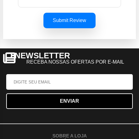
Submit Review
NEWSLETTER
RECEBA NOSSAS OFERTAS POR E-MAIL
SOBRE A LOJA