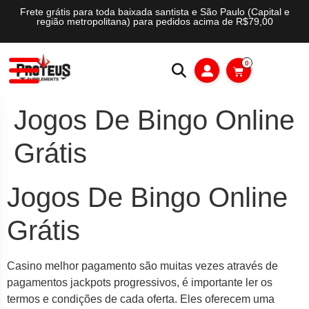
Frete grátis para toda baixada santista e São Paulo (Capital e
região metropolitana) para pedidos acima de R$79,00
0
Jogos De Bingo Online
Grátis
Jogos De Bingo Online
Grátis
Casino melhor pagamento são muitas vezes através de
pagamentos jackpots progressivos, é importante ler os
termos e condições de cada oferta. Eles oferecem uma