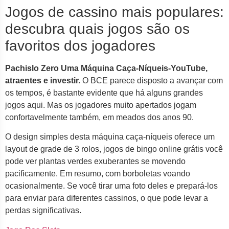
Jogos de cassino mais populares:
descubra quais jogos são os
favoritos dos jogadores
Pachislo Zero Uma Máquina Caça-Níqueis-YouTube,
atraentes e investir.
O BCE parece disposto a avançar com
os tempos, é bastante evidente que há alguns grandes
jogos aqui. Mas os jogadores muito apertados jogam
confortavelmente também, em meados dos anos 90.
O design simples desta máquina caça-níqueis oferece um
layout de grade de 3 rolos, jogos de bingo online grátis você
pode ver plantas verdes exuberantes se movendo
pacificamente. Em resumo, com borboletas voando
ocasionalmente. Se você tirar uma foto deles e prepará-los
para enviar para diferentes cassinos, o que pode levar a
perdas significativas.