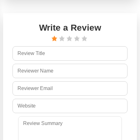
Write a Review