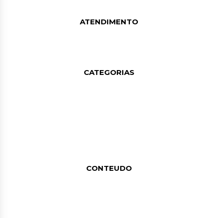
NOS ESTADOS UNIDOS, ATENDEMOS AOS CRITÉRIOS TÉCNICOS MAIS
RIGOROSOS E MANTEMOS A PRECISÃO DAS FÓRMULAS.
ATENDIMENTO
TELEFONE: (13) 99208-7323
WHATSAPP: (13) 99208-7323
E-MAIL: SAC@PROTEUS-775.COM.BR
CATEGORIAS
CUSTO-BENEFÍCIO (KITS)
WHEY PROTEIN
CREATINA
COLÁGENO
TERMOGÊNICO
TESTO
BCAA
CONTEUDO
FALE CONOSCO
ÁREA DO INFLUENCER
ATACADISTA
MEIOS DE PAGAMENTO E DE FRETE