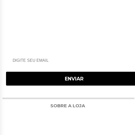
NEWSLETTER
RECEBA NOSSAS OFERTAS POR E-MAIL
SOBRE A LOJA
PROTEUS SUPPLEMENTS É UMA FÁBRICA NACIONAL DE SUPLEMENTOS DE
ALTISSIMA QUALIDADE. UTILIZANDO 80% DE SUA MATÉRIA-PRIMA IMPORTADA,
MESMO AS MATÉRIAS-PRIMAS NACIONAIS SÃO RIGOROSAMENTE
SELECIONADAS PARA FORNECER MAIOR QUALIDADE. COM DESENVOLVIMENTO
EM DOIS DOS MAIORES LABORATÓRIOS DO MUNDO, UM NO BRASIL E OUTRO