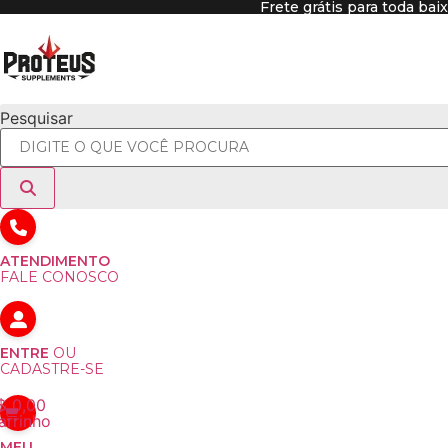
Frete grátis para toda bai
Ir
para
o
conteúdo
Pesquisar
ATENDIMENTO
FALE CONOSCO
ENTRE
OU
CADASTRE-SE
$
0,00
arrinho
MEU