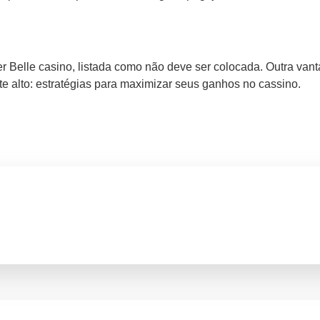
Belle casino, listada como não deve ser colocada. Outra vant
e alto: estratégias para maximizar seus ganhos no cassino.