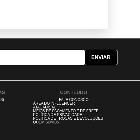
AS
CONTEUDO
S)
FALE CONOSCO
ÁREA DO INFLUENCER
ATACADISTA
MEIOS DE PAGAMENTO E DE FRETE
POLÍTICA DE PRIVACIDADE
POLÍTICA DE TROCAS E DEVOLUÇÕES
QUEM SOMOS