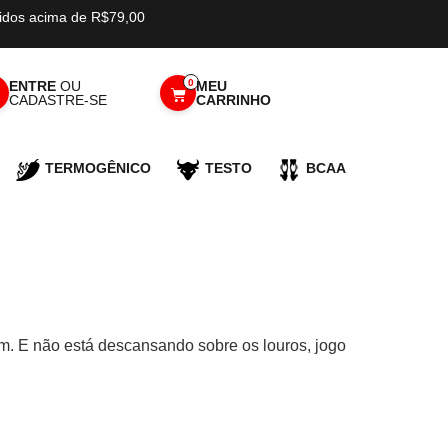
edidos acima de R$79,00
0
ENTRE
OU
MEU
CADASTRE-SE
CARRINHO
TERMOGÊNICO
TESTO
BCAA
em. E não está descansando sobre os louros, jogo