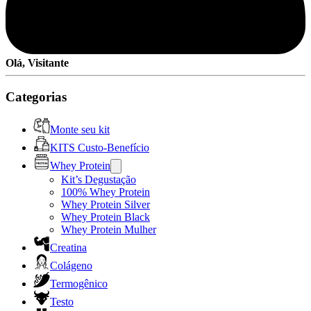
Olá, Visitante
Categorias
Monte seu kit
KITS Custo-Benefício
Whey Protein
Kit’s Degustação
100% Whey Protein
Whey Protein Silver
Whey Protein Black
Whey Protein Mulher
Creatina
Colágeno
Termogênico
Testo