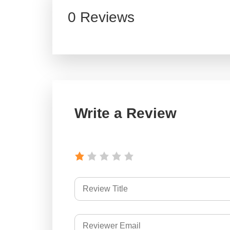
0 Reviews
Write a Review