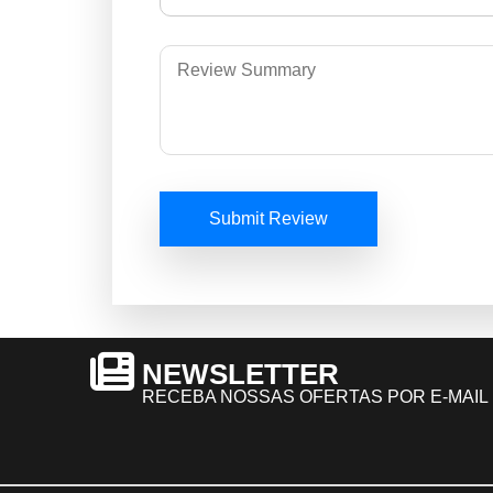
Submit Review
NEWSLETTER
RECEBA NOSSAS OFERTAS POR E-MAIL