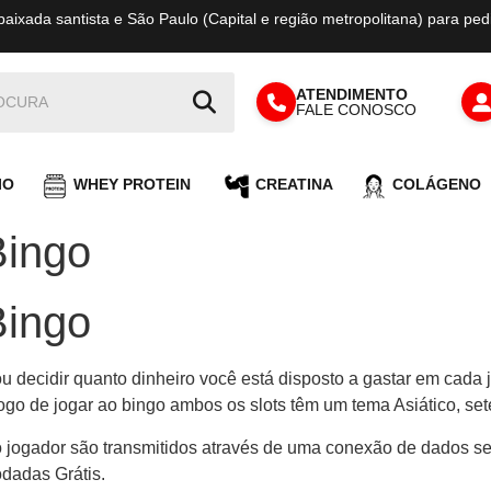
 baixada santista e São Paulo (Capital e região metropolitana) para p
ATENDIMENTO
FALE CONOSCO
IO
WHEY PROTEIN
CREATINA
COLÁGENO
Bingo
Bingo
ou decidir quanto dinheiro você está disposto a gastar em cada 
go de jogar ao bingo ambos os slots têm um tema Asiático, sete
ogador são transmitidos através de uma conexão de dados seg
odadas Grátis.