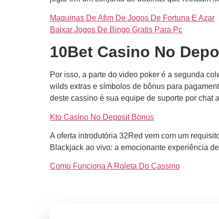
Maquinas De Afim De Jogos De Fortuna E Azar
Baixar Jogos De Bingo Gratis Para Pc
10Bet Casino No Depo
Por isso, a parte do video poker é a segunda co
wilds extras e símbolos de bônus para pagamento
deste cassino é sua equipe de suporte por chat 
Kto Casino No Deposit Bonus
A oferta introdutória 32Red vem com um requisit
Blackjack ao vivo: a emocionante experiência de
Como Funciona A Roleta Do Cassino