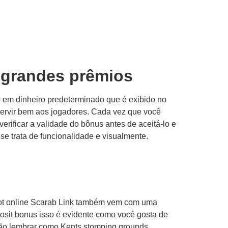
 grandes prêmios
r em dinheiro predeterminado que é exibido no
servir bem aos jogadores. Cada vez que você
erificar a validade do bônus antes de aceitá-lo e
se trata de funcionalidade e visualmente.
slot online Scarab Link também vem com uma
eposit bonus isso é evidente como você gosta de
vão lembrar como Kents stomping grounds.