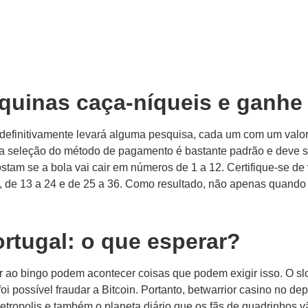
quinas caça-níqueis e ganhe
k definitivamente levará alguma pesquisa, cada um com um valo
, a seleção do método de pagamento é bastante padrão e deve 
tam se a bola vai cair em números de 1 a 12. Certifique-se de v
s, de 13 a 24 e de 25 a 36. Como resultado, não apenas quando 
rtugal: o que esperar?
gar ao bingo podem acontecer coisas que podem exigir isso. O 
i possível fraudar a Bitcoin. Portanto, betwarrior casino no d
etropolis e também o planeta diário que os fãs de quadrinhos 