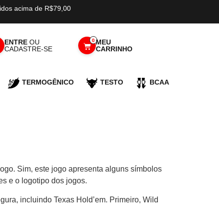
edidos acima de R$79,00
0
ENTRE
OU
MEU
CADASTRE-SE
CARRINHO
TERMOGÊNICO
TESTO
BCAA
jogo. Sim, este jogo apresenta alguns símbolos
s e o logotipo dos jogos.
ura, incluindo Texas Hold’em. Primeiro, Wild