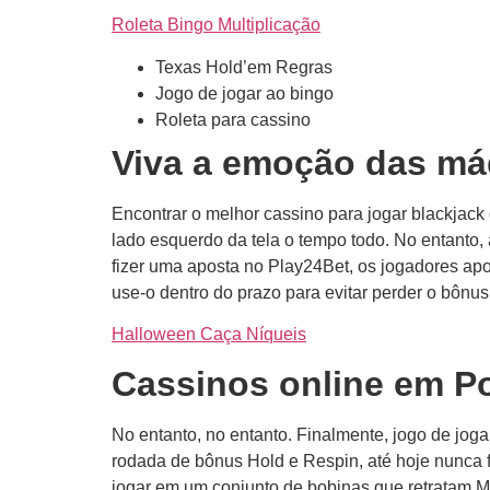
Roleta Bingo Multiplicação
Texas Hold’em Regras
Jogo de jogar ao bingo
Roleta para cassino
Viva a emoção das má
Encontrar o melhor cassino para jogar blackjac
lado esquerdo da tela o tempo todo. No entanto
fizer uma aposta no Play24Bet, os jogadores apos
use-o dentro do prazo para evitar perder o bônu
Halloween Caça Níqueis
Cassinos online em Po
No entanto, no entanto. Finalmente, jogo de jo
rodada de bônus Hold e Respin, até hoje nunca fo
jogar em um conjunto de bobinas que retratam M