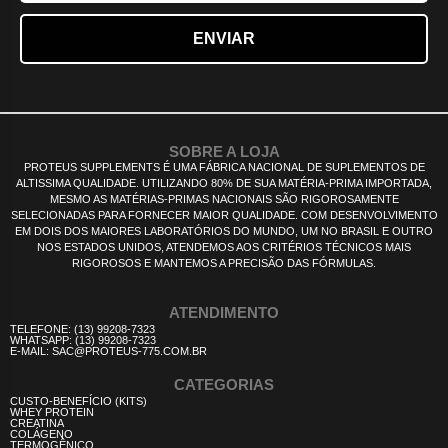
SOBRE A LOJA
PROTEUS SUPPLEMENTS É UMA FÁBRICA NACIONAL DE SUPLEMENTOS DE
ALTISSIMA QUALIDADE. UTILIZANDO 80% DE SUA MATÉRIA-PRIMA IMPORTADA,
MESMO AS MATÉRIAS-PRIMAS NACIONAIS SÃO RIGOROSAMENTE
SELECIONADAS PARA FORNECER MAIOR QUALIDADE. COM DESENVOLVIMENTO
EM DOIS DOS MAIORES LABORATÓRIOS DO MUNDO, UM NO BRASIL E OUTRO
NOS ESTADOS UNIDOS, ATENDEMOS AOS CRITÉRIOS TÉCNICOS MAIS
RIGOROSOS E MANTEMOS A PRECISÃO DAS FÓRMULAS.
ATENDIMENTO
TELEFONE: (13) 99208-7323
WHATSAPP: (13) 99208-7323
E-MAIL: SAC@PROTEUS-775.COM.BR
CATEGORIAS
CUSTO-BENEFÍCIO (KITS)
WHEY PROTEIN
CREATINA
COLÁGENO
TERMOGÊNICO