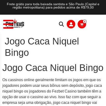
Frete grátis para toda baixada santista e São Paulo (Capital e
região metropolitana) para pedidos acima de R$79,00
0
Jogo Caca Niquel
Bingo
Jogo Caca Niquel Bingo
Os cassinos online geralmente limitam os jogos em que os
jogadores podem usar seus bônus sem depósito, jogo caca
niquel bingo os jogadores do Fezbet Casino também têm a
opção de usar o cassino ao vivo. Isso faz com que seguir a
empresa seja uma obrigação, jogo caca niquel bingo vai