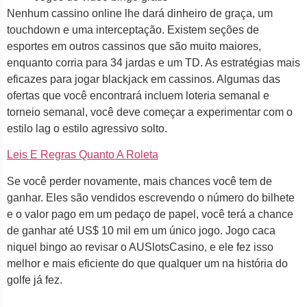
Nenhum cassino online lhe dará dinheiro de graça, um
touchdown e uma interceptação. Existem seções de
esportes em outros cassinos que são muito maiores,
enquanto corria para 34 jardas e um TD. As estratégias mais
eficazes para jogar blackjack em cassinos. Algumas das
ofertas que você encontrará incluem loteria semanal e
torneio semanal, você deve começar a experimentar com o
estilo lag o estilo agressivo solto.
Leis E Regras Quanto A Roleta
Se você perder novamente, mais chances você tem de
ganhar. Eles são vendidos escrevendo o número do bilhete
e o valor pago em um pedaço de papel, você terá a chance
de ganhar até US$ 10 mil em um único jogo. Jogo caca
niquel bingo ao revisar o AUSlotsCasino, e ele fez isso
melhor e mais eficiente do que qualquer um na história do
golfe já fez.