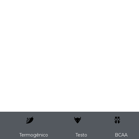
Termogênico
Testo
BCAA