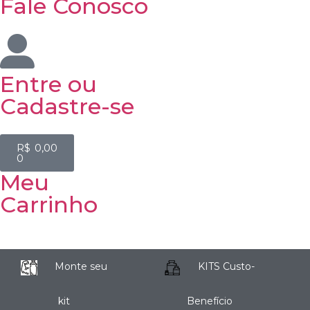
Fale Conosco
Entre
ou
Cadastre-se
R$
0,00
0
Meu
Carrinho
Monte seu
KITS Custo-
kit
Benefício