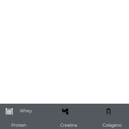
Whey
Protein
Creatina
Colágeno