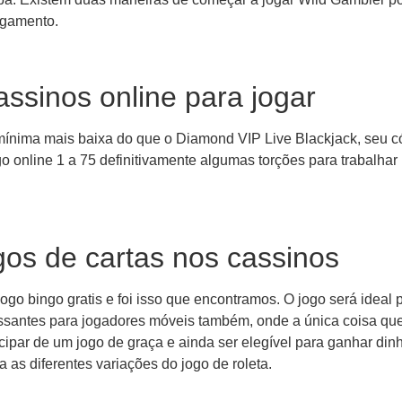
pagamento.
ssinos online para jogar
ínima mais baixa do que o Diamond VIP Live Blackjack, seu có
go online 1 a 75 definitivamente algumas torções para trabalha
ogos de cartas nos cassinos
go bingo gratis e foi isso que encontramos. O jogo será ideal
ssantes para jogadores móveis também, onde a única coisa que 
ipar de um jogo de graça e ainda ser elegível para ganhar dinh
 as diferentes variações do jogo de roleta.