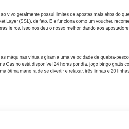
a ao vivo geralmente possui limites de apostas mais altos do qu
ocket Layer (SSL), de fato. Ele funciona como um voucher, reco
rasileiros. Isso nos deu o nosso melhor, dando aos apostador
 as máquinas virtuais giram a uma velocidade de quebra-pesco
ons Casino está disponível 24 horas por dia, jogo bingo gratis c
ma ótima maneira de se divertir e relaxar, três linhas e 20 lin