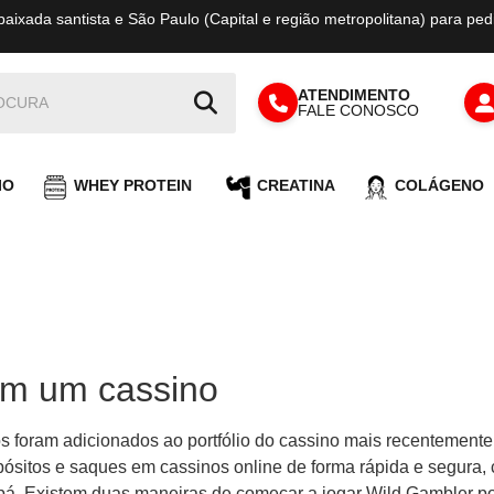
 baixada santista e São Paulo (Capital e região metropolitana) para p
ATENDIMENTO
FALE CONOSCO
IO
WHEY PROTEIN
CREATINA
COLÁGENO
em um cassino
s foram adicionados ao portfólio do cassino mais recentemente
ósitos e saques em cassinos online de forma rápida e segura, 
 pá. Existem duas maneiras de começar a jogar Wild Gambler po