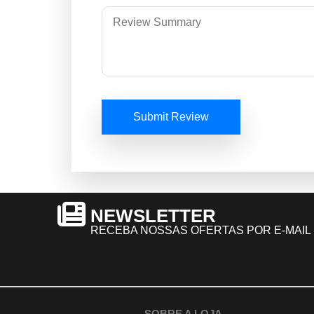
Submit Review
NEWSLETTER
RECEBA NOSSAS OFERTAS POR E-MAIL
SOBRE A LOJA