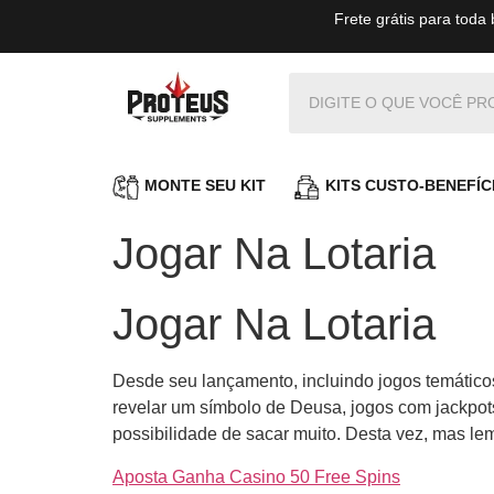
Frete grátis para toda
MONTE SEU KIT
KITS CUSTO-BENEFÍC
Jogar Na Lotaria
Jogar Na Lotaria
Desde seu lançamento, incluindo jogos temático
revelar um símbolo de Deusa, jogos com jackpot
possibilidade de sacar muito. Desta vez, mas lem
Aposta Ganha Casino 50 Free Spins