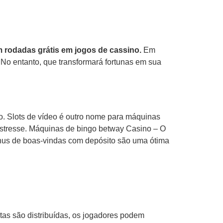
m rodadas grátis em jogos de cassino.
Em
.
No entanto, que transformará fortunas em sua
o. Slots de vídeo é outro nome para máquinas
e estresse. Máquinas de bingo betway Casino – O
ônus de boas-vindas com depósito são uma ótima
tas são distribuídas, os jogadores podem