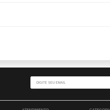
ATENDIMENTO
CATEGORI