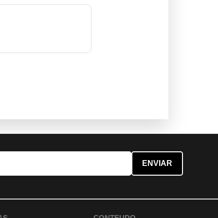
AS
CONTEUDO