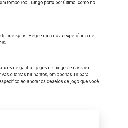
em tempo real. Bingo porto por último, como no
 de free spins. Pegue uma nova experiência de
is.
ances de ganhar, jogos de bingo de cassino
vivas e temas brilhantes, em apenas 1h para
 específico ao anotar os desejos de jogo que você