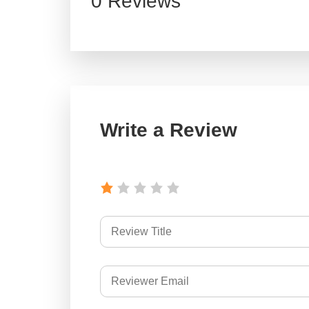
0 Reviews
Write a Review