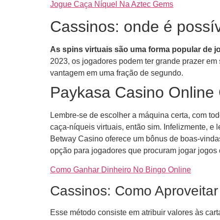
Jogue Caça Níquel Na Aztec Gems
Cassinos: onde é possív
As spins virtuais são uma forma popular de 
2023, os jogadores podem ter grande prazer em 
vantagem em uma fração de segundo.
Paykasa Casino Online
Lembre-se de escolher a máquina certa, com tod
caça-níqueis virtuais, então sim. Infelizmente, 
Betway Casino oferece um bônus de boas-vindas 
opção para jogadores que procuram jogar jogos d
Como Ganhar Dinheiro No Bingo Online
Cassinos: Como Aproveitar
Esse método consiste em atribuir valores às ca