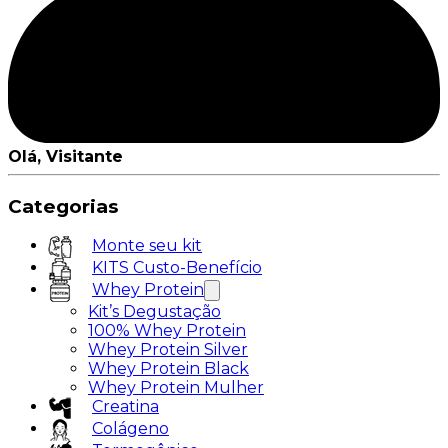
Olá, Visitante
Categorias
Monte seu kit
KITS Custo-Benefício
Whey Protein
Kit’s Degustação
100% Whey Protein
Whey Protein Silver
Whey Protein Black
Whey Protein Mulher
Creatina
Colágeno