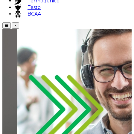
Termogênico
Testo
BCAA
×