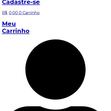
Cadastre-se
R$
0,00
0
Carrinho
Meu
Carrinho